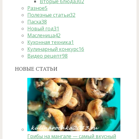
Вторые блюда
302
Разное
5
Полезные статьи
32
Пасха
38
Новый год
31
Масленица
42
Кухонная техника
1
Кулинарный конкурс
16
Видео рецепт
98
НОВЫЕ СТАТЬИ
Грибы на мангале — самый вкусный