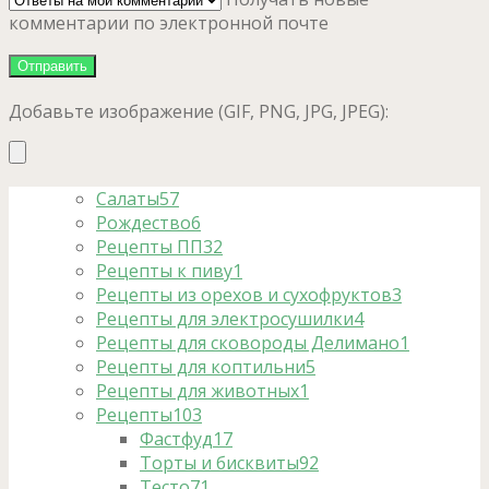
комментарии по электронной почте
Добавьте изображение (GIF, PNG, JPG, JPEG):
Салаты
57
Рождество
6
Рецепты ПП
32
Рецепты к пиву
1
Рецепты из орехов и сухофруктов
3
Рецепты для электросушилки
4
Рецепты для сковороды Делимано
1
Рецепты для коптильни
5
Рецепты для животных
1
Рецепты
103
Фастфуд
17
Торты и бисквиты
92
Тесто
71