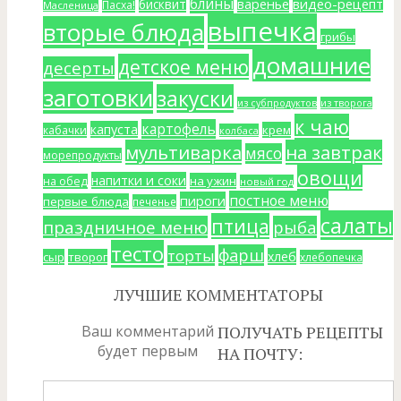
блины
варенье
видео-рецепт
бисквит
Пасха!
Масленица
выпечка
вторые блюда
грибы
домашние
детское меню
десерты
заготовки
закуски
из субпродуктов
из творога
к чаю
картофель
капуста
крем
кабачки
колбаса
мультиварка
на завтрак
мясо
морепродукты
овощи
напитки и соки
на ужин
на обед
новый год
постное меню
пироги
первые блюда
печенье
салаты
птица
праздничное меню
рыба
тесто
фарш
торты
хлеб
сыр
творог
хлебопечка
ЛУЧШИЕ КОММЕНТАТОРЫ
Ваш комментарий
ПОЛУЧАТЬ РЕЦЕПТЫ
будет первым
НА ПОЧТУ: