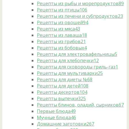
Рецепты из рыбы и морепродуктов
89
Рецепты из птицы
106
Рецепты из печени и субпродуктов
23
Рецепты из овощей
94
Рецепты из мяса
43
Рецепты из лаваша
18
Рецепты из грибов
21
Рецепты из бобовых
4
Рецепты для электровафельницы
5
Рецепты для хлебопечки
12
Рецепты для сковороды гриль-газ
1
Рецепты для мультиварки
25
Рецепты для диеты №6
8
Рецепты для детей
108
Рецепты десертов
104
Рецепты выпечки
325
Рецепты блинов, оладий, сырников
67
Первые блюда
49
Мучные блюда
46
Домашние заготовки
267