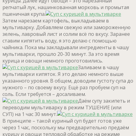
курицы. Далее идут овощи – это нарезанный
репчатый лук, нашинкованная морковь и промытая
пшеничная крупа.
Затем нарезаем картофель, выкладываем в
мультиварку. Добавляем свежую или замороженную
зелень, лавровый лист и солим всё по вкусу. Заранее
ставим кипятить воду, я это делаю с помощью
чайника. Пока мы закладывали ингредиенты в чашу
мультиварки, прошло 20-30 минут. За это время
курица и овощи немного проготовились.
Заливаем в чашу
мультиварки кипяток. Я это делаю немного выше
указанного уровня. В общем, доводим густоту супа до
нужного – по своему вкусу. Ещё раз пробуем суп на
соль. Если требуется – досаливаем.
Даём супу закипеть и
переводим мультиварку в режим ТУШЕНИЕ (или
СУП) на 1 час 30 минут.
В принципе – такой куриный суп будет готов уже
через 1 час, поскольку мы предварительно предаём
курицу и овощи тепловой обработке на режиме