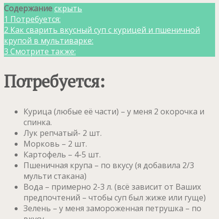
Содержание
скрыть
1
Потребуется:
2
Как сварить вкусный суп с курицей и пшеничной
крупой в мультиварке:
3
Смотрите также:
Потребуется:
Курица (любые её части) – у меня 2 окорочка и
спинка.
Лук репчатый- 2 шт.
Морковь – 2 шт.
Картофель – 4-5 шт.
Пшеничная крупа – по вкусу (я добавила 2/3
мульти стакана)
Вода – примерно 2-3 л. (всё зависит от Ваших
предпочтений – чтобы суп был жиже или гуще)
Зелень – у меня замороженная петрушка – по