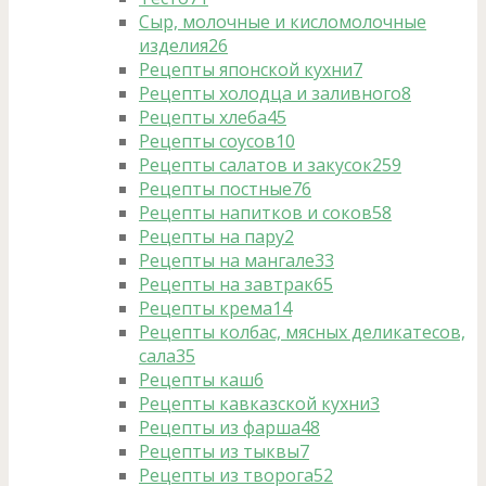
Сыр, молочные и кисломолочные
изделия
26
Рецепты японской кухни
7
Рецепты холодца и заливного
8
Рецепты хлеба
45
Рецепты соусов
10
Рецепты салатов и закусок
259
Рецепты постные
76
Рецепты напитков и соков
58
Рецепты на пару
2
Рецепты на мангале
33
Рецепты на завтрак
65
Рецепты крема
14
Рецепты колбас, мясных деликатесов,
сала
35
Рецепты каш
6
Рецепты кавказской кухни
3
Рецепты из фарша
48
Рецепты из тыквы
7
Рецепты из творога
52