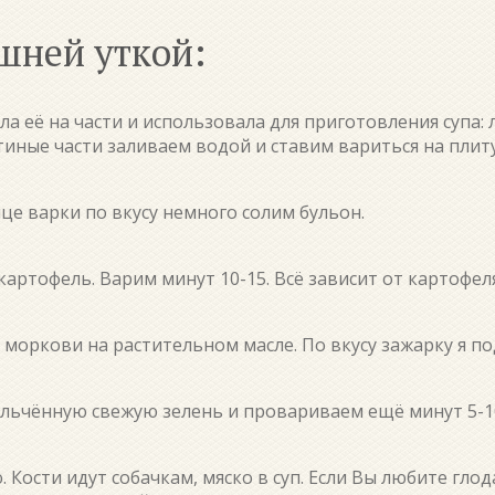
шней уткой:
ила её на части и использовала для приготовления супа:
иные части заливаем водой и ставим вариться на плиту
це варки по вкусу немного солим бульон.
картофель. Варим минут 10-15. Всё зависит от картофеля
и моркови на растительном масле. По вкусу зажарку я п
ельчённую свежую зелень и провариваем ещё минут 5-1
. Кости идут собачкам, мяско в суп. Если Вы любите гло