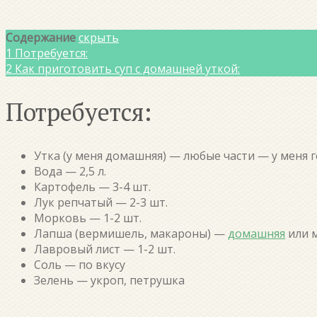
Содержание
скрыть
1
Потребуется:
2
Как приготовить суп с домашней уткой:
Потребуется:
Утка (у меня домашняя) — любые части — у меня г
Вода — 2,5 л.
Картофель — 3-4 шт.
Лук репчатый — 2-3 шт.
Морковь — 1-2 шт.
Лапша (вермишель, макароны) —
домашняя
или 
Лавровый лист — 1-2 шт.
Соль — по вкусу
Зелень — укроп, петрушка