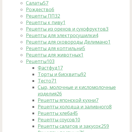
Салаты
57
Рождество
6
Рецепты ПП
32
Рецепты к пиву
1
Рецепты из орехов и сухофруктов
3
Рецепты для электросушилки
4
Рецепты для сковороды Делимано
1
Рецепты для коптильни
5
Рецепты для животных
1
Рецепты
103
Фастфуд
17
Торты и бисквиты
92
Тесто
71
Сыр, молочные и кисломолочные
изделия
26
Рецепты японской кухни
7
Рецепты холодца и заливного
8
Рецепты хлеба
45
Рецепты соусов
10
Рецепты салатов и закусок
259