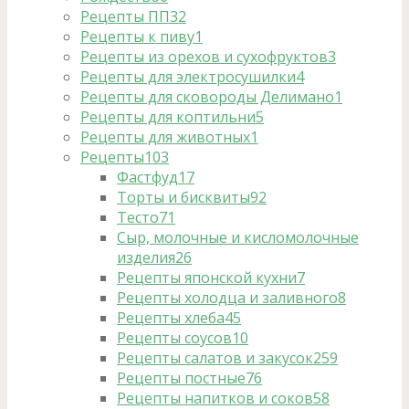
Рецепты ПП
32
Рецепты к пиву
1
Рецепты из орехов и сухофруктов
3
Рецепты для электросушилки
4
Рецепты для сковороды Делимано
1
Рецепты для коптильни
5
Рецепты для животных
1
Рецепты
103
Фастфуд
17
Торты и бисквиты
92
Тесто
71
Сыр, молочные и кисломолочные
изделия
26
Рецепты японской кухни
7
Рецепты холодца и заливного
8
Рецепты хлеба
45
Рецепты соусов
10
Рецепты салатов и закусок
259
Рецепты постные
76
Рецепты напитков и соков
58