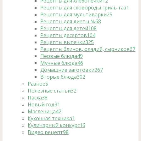
Рецепты для хлебопечки
12
Рецепты для сковороды гриль-газ
1
Рецепты для мультиварки
25
Рецепты для диеты №6
8
Рецепты для детей
108
Рецепты десертов
104
Рецепты выпечки
325
Рецепты блинов, оладий, сырников
67
Первые блюда
49
Мучные блюда
46
Домашние заготовки
267
Вторые блюда
302
Разное
5
Полезные статьи
32
Пасха
38
Новый год
31
Масленица
42
Кухонная техника
1
Кулинарный конкурс
16
Видео рецепт
98