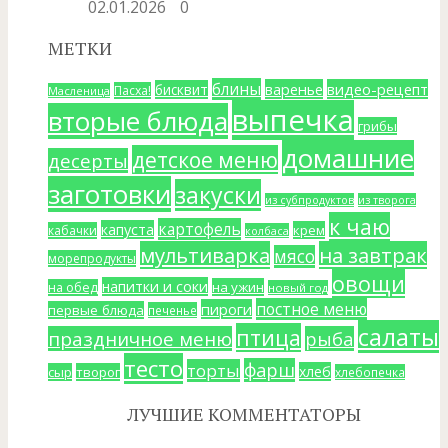
02.01.2026
0
МЕТКИ
блины
варенье
видео-рецепт
бисквит
Пасха!
Масленица
выпечка
вторые блюда
грибы
домашние
детское меню
десерты
заготовки
закуски
из субпродуктов
из творога
к чаю
картофель
капуста
крем
кабачки
колбаса
мультиварка
на завтрак
мясо
морепродукты
овощи
напитки и соки
на ужин
на обед
новый год
постное меню
пироги
первые блюда
печенье
салаты
птица
праздничное меню
рыба
тесто
фарш
торты
хлеб
сыр
творог
хлебопечка
ЛУЧШИЕ КОММЕНТАТОРЫ