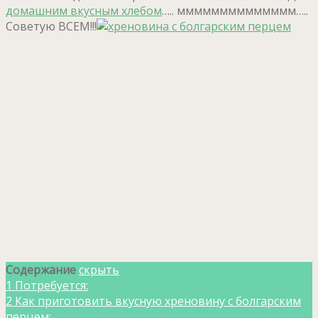
домашним вкусным хлебом
….. мммммммммммммм…..
Советую ВСЕМ!!!
Содержание
скрыть
1
Потребуется:
2
Как приготовить вкусную хреновину с болгарским
перцем: