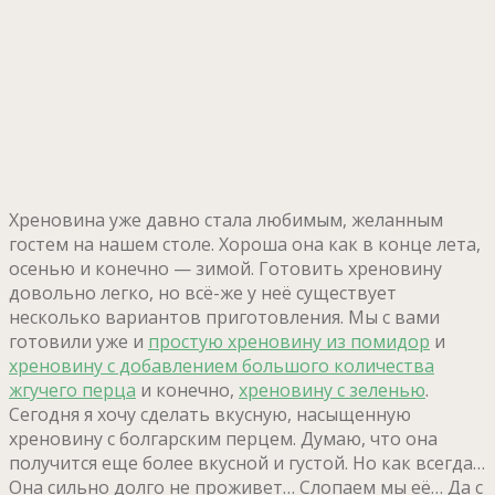
Хреновина уже давно стала любимым, желанным
гостем на нашем столе. Хороша она как в конце лета,
осенью и конечно — зимой. Готовить хреновину
довольно легко, но всё-же у неё существует
несколько вариантов приготовления. Мы с вами
готовили уже и
простую хреновину из помидор
и
хреновину с добавлением большого количества
жгучего перца
и конечно,
хреновину с зеленью
.
Сегодня я хочу сделать вкусную, насыщенную
хреновину с болгарским перцем. Думаю, что она
получится еще более вкусной и густой. Но как всегда…
Она сильно долго не проживет… Слопаем мы её… Да с