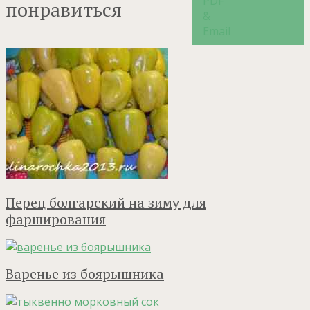
понравиться
Перец болгарский на зиму для
фарширования
Варенье из боярышника