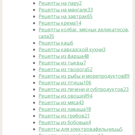
Рецепты на пару
2
Рецепты на мангале
33
Рецепты на завтрак
65
Рецепты крема
14
Рецепты колбас, мясных деликатесов,
сала
35
Рецепты каш
6
Рецепты кавказской кухни
3
Рецепты из фарша
48
Рецепты из тыквы
7
Рецепты из творога
52
Рецепты из рыбы и морепродуктов
89
Рецепты из птицы
106
Рецепты из печени и субпродуктов
23
Рецепты из овощей
94
Рецепты из мяса
43
Рецепты из лаваша
18
Рецепты из грибов
21
Рецепты из бобовых
4
Рецепты для электровафельницы
5