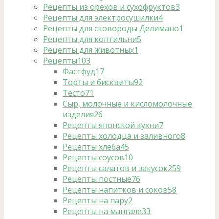
Рецепты из орехов и сухофруктов
3
Рецепты для электросушилки
4
Рецепты для сковороды Делимано
1
Рецепты для коптильни
5
Рецепты для животных
1
Рецепты
103
Фастфуд
17
Торты и бисквиты
92
Тесто
71
Сыр, молочные и кисломолочные
изделия
26
Рецепты японской кухни
7
Рецепты холодца и заливного
8
Рецепты хлеба
45
Рецепты соусов
10
Рецепты салатов и закусок
259
Рецепты постные
76
Рецепты напитков и соков
58
Рецепты на пару
2
Рецепты на мангале
33