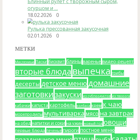
Блинный рулет с творожным сыром,
огурцом и …
18.02.2026
0
Рулька прессованная закусочная
02.01.2026
0
МЕТКИ
блины
варенье
видео-рецепт
бисквит
Пасха!
Масленица
выпечка
вторые блюда
грибы
домашние
детское меню
десерты
заготовки
закуски
из субпродуктов
из творога
к чаю
картофель
капуста
крем
кабачки
колбаса
мультиварка
на завтрак
мясо
морепродукты
овощи
напитки и соки
на ужин
на обед
новый год
постное меню
пироги
первые блюда
печенье
салаты
птица
праздничное меню
рыба