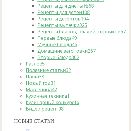
Рецепты для диеты №6
8
Рецепты для детей
108
Рецепты десертов
104
Рецепты выпечки
325
Рецепты блинов, оладий, сырников
67
Первые блюда
49
Мучные блюда
46
Домашние заготовки
267
Вторые блюда
302
Разное
5
Полезные статьи
32
Пасха
38
Новый год
31
Масленица
42
Кухонная техника
1
Кулинарный конкурс
16
Видео рецепт
98
НОВЫЕ СТАТЬИ