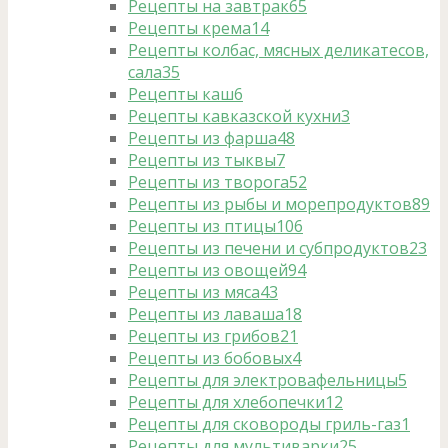
Рецепты на завтрак
65
Рецепты крема
14
Рецепты колбас, мясных деликатесов,
сала
35
Рецепты каш
6
Рецепты кавказской кухни
3
Рецепты из фарша
48
Рецепты из тыквы
7
Рецепты из творога
52
Рецепты из рыбы и морепродуктов
89
Рецепты из птицы
106
Рецепты из печени и субпродуктов
23
Рецепты из овощей
94
Рецепты из мяса
43
Рецепты из лаваша
18
Рецепты из грибов
21
Рецепты из бобовых
4
Рецепты для электровафельницы
5
Рецепты для хлебопечки
12
Рецепты для сковороды гриль-газ
1
Рецепты для мультиварки
25