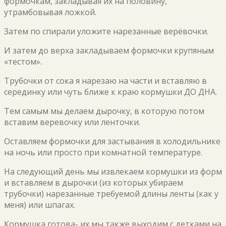
формочкам, закладывая их на половину,
утрамбовывая ложкой.
Затем по спирали уложите нарезанные верёвочки.
И затем до верха закладываем формочки крупяным
«тестом».
Трубочки от сока я нарезаю на части и вставляю в
серединку или чуть ближе к краю кормушки ДО ДНА.
Тем самым мы делаем дырочку, в которую потом
вставим веревочку или ленточки.
Оставляем формочки для застывания в холодильнике
на ночь или просто при комнатной температуре.
На следующий день мы извлекаем кормушки из форм
и вставляем в дырочки (из которых убираем
трубочки) нарезанные требуемой длины ленты (как у
меня) или шпагах.
Кормушка готова- их мы также выходим с детками на