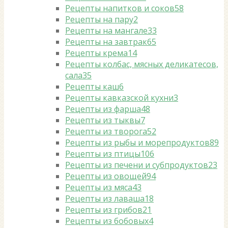
Рецепты напитков и соков
58
Рецепты на пару
2
Рецепты на мангале
33
Рецепты на завтрак
65
Рецепты крема
14
Рецепты колбас, мясных деликатесов,
сала
35
Рецепты каш
6
Рецепты кавказской кухни
3
Рецепты из фарша
48
Рецепты из тыквы
7
Рецепты из творога
52
Рецепты из рыбы и морепродуктов
89
Рецепты из птицы
106
Рецепты из печени и субпродуктов
23
Рецепты из овощей
94
Рецепты из мяса
43
Рецепты из лаваша
18
Рецепты из грибов
21
Рецепты из бобовых
4