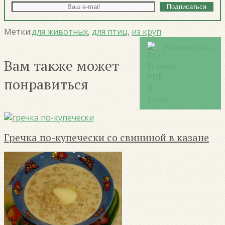
Метки:
для животных
,
для птиц
,
из круп
Распечатать
Вам также может
понравиться
Гречка по-купечески со свининой в казане