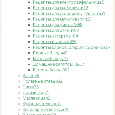
Рецепты для электровафельницы
5
Рецепты для хлебопечки
12
Рецепты для сковороды гриль-газ
1
Рецепты для мультиварки
25
Рецепты для диеты №6
8
Рецепты для детей
108
Рецепты десертов
104
Рецепты выпечки
325
Рецепты блинов, оладий, сырников
67
Первые блюда
49
Мучные блюда
46
Домашние заготовки
267
Вторые блюда
302
Разное
5
Полезные статьи
32
Пасха
38
Новый год
31
Масленица
42
Кухонная техника
1
Кулинарный конкурс
16
Видео рецепт
98