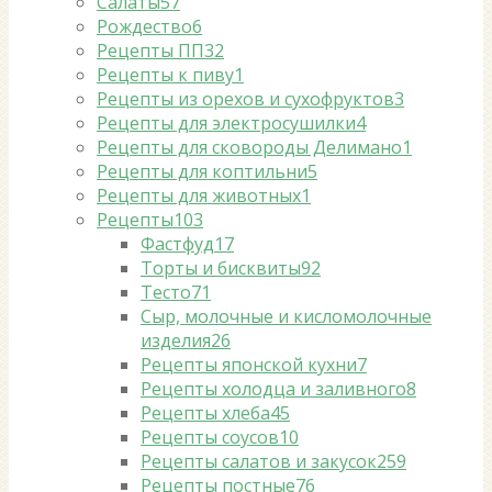
Салаты
57
Рождество
6
Рецепты ПП
32
Рецепты к пиву
1
Рецепты из орехов и сухофруктов
3
Рецепты для электросушилки
4
Рецепты для сковороды Делимано
1
Рецепты для коптильни
5
Рецепты для животных
1
Рецепты
103
Фастфуд
17
Торты и бисквиты
92
Тесто
71
Сыр, молочные и кисломолочные
изделия
26
Рецепты японской кухни
7
Рецепты холодца и заливного
8
Рецепты хлеба
45
Рецепты соусов
10
Рецепты салатов и закусок
259
Рецепты постные
76