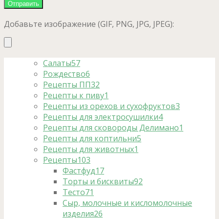
Добавьте изображение (GIF, PNG, JPG, JPEG):
Салаты
57
Рождество
6
Рецепты ПП
32
Рецепты к пиву
1
Рецепты из орехов и сухофруктов
3
Рецепты для электросушилки
4
Рецепты для сковороды Делимано
1
Рецепты для коптильни
5
Рецепты для животных
1
Рецепты
103
Фастфуд
17
Торты и бисквиты
92
Тесто
71
Сыр, молочные и кисломолочные
изделия
26