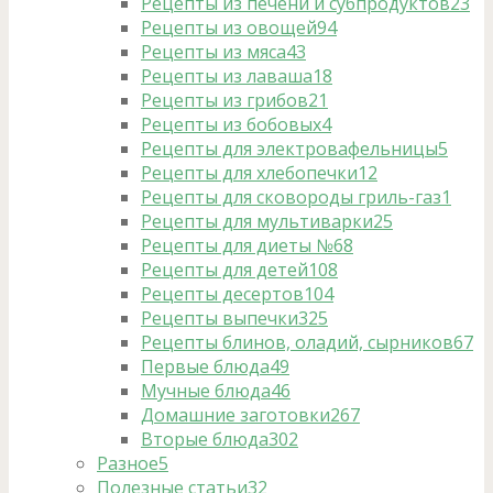
Рецепты из печени и субпродуктов
23
Рецепты из овощей
94
Рецепты из мяса
43
Рецепты из лаваша
18
Рецепты из грибов
21
Рецепты из бобовых
4
Рецепты для электровафельницы
5
Рецепты для хлебопечки
12
Рецепты для сковороды гриль-газ
1
Рецепты для мультиварки
25
Рецепты для диеты №6
8
Рецепты для детей
108
Рецепты десертов
104
Рецепты выпечки
325
Рецепты блинов, оладий, сырников
67
Первые блюда
49
Мучные блюда
46
Домашние заготовки
267
Вторые блюда
302
Разное
5
Полезные статьи
32