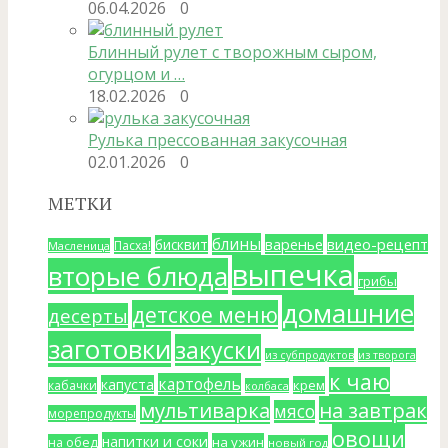
06.04.2026
0
Блинный рулет с творожным сыром,
огурцом и …
18.02.2026
0
Рулька прессованная закусочная
02.01.2026
0
МЕТКИ
блины
варенье
видео-рецепт
бисквит
Пасха!
Масленица
выпечка
вторые блюда
грибы
домашние
детское меню
десерты
заготовки
закуски
из субпродуктов
из творога
к чаю
картофель
капуста
крем
кабачки
колбаса
мультиварка
на завтрак
мясо
морепродукты
овощи
напитки и соки
на ужин
на обед
новый год