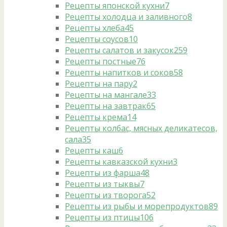
Рецепты японской кухни
7
Рецепты холодца и заливного
8
Рецепты хлеба
45
Рецепты соусов
10
Рецепты салатов и закусок
259
Рецепты постные
76
Рецепты напитков и соков
58
Рецепты на пару
2
Рецепты на мангале
33
Рецепты на завтрак
65
Рецепты крема
14
Рецепты колбас, мясных деликатесов,
сала
35
Рецепты каш
6
Рецепты кавказской кухни
3
Рецепты из фарша
48
Рецепты из тыквы
7
Рецепты из творога
52
Рецепты из рыбы и морепродуктов
89
Рецепты из птицы
106