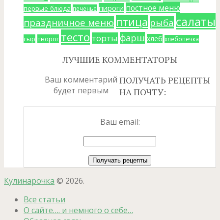
постное меню
пироги
первые блюда
печенье
салаты
птица
праздничное меню
рыба
тесто
фарш
торты
хлеб
сыр
творог
хлебопечка
ЛУЧШИЕ КОММЕНТАТОРЫ
Ваш комментарий
ПОЛУЧАТЬ РЕЦЕПТЫ
будет первым
НА ПОЧТУ:
Ваш email:
Кулинарочка
© 2026.
Все статьи
О сайте…. и немного о себе…