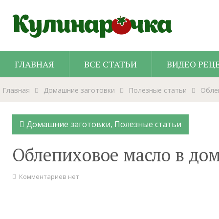
ГЛАВНАЯ
ВСЕ СТАТЬИ
ВИДЕО РЕЦ
Главная
Домашние заготовки
Полезные статьи
Обле
Домашние заготовки
,
Полезные статьи
Облепиховое масло в до
Комментариев нет