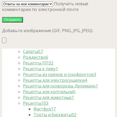
Получать новые
комментарии по электронной почте
Добавьте изображение (GIF, PNG, JPG, JPEG):
Салаты
57
Рождество
6
Рецепты ПП
32
Рецепты к пиву
1
Рецепты из орехов и сухофруктов
3
Рецепты для электросушилки
4
Рецепты для сковороды Делимано
1
Рецепты для коптильни
5
Рецепты для животных
1
Рецепты
103
Фастфуд
17
Торты и бисквиты
92