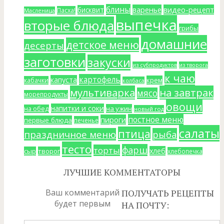
блины
варенье
видео-рецепт
бисквит
Пасха!
Масленица
выпечка
вторые блюда
грибы
домашние
детское меню
десерты
заготовки
закуски
из субпродуктов
из творога
к чаю
картофель
капуста
крем
кабачки
колбаса
мультиварка
на завтрак
мясо
морепродукты
овощи
напитки и соки
на ужин
на обед
новый год
постное меню
пироги
первые блюда
печенье
салаты
птица
праздничное меню
рыба
тесто
фарш
торты
хлеб
сыр
творог
хлебопечка
ЛУЧШИЕ КОММЕНТАТОРЫ
Ваш комментарий
ПОЛУЧАТЬ РЕЦЕПТЫ
будет первым
НА ПОЧТУ: