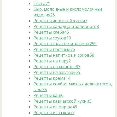
Тесто
71
Сыр, молочные и кисломолочные
изделия
26
Рецепты японской кухни
7
Рецепты холодца и заливного
8
Рецепты хлеба
45
Рецепты соусов
10
Рецепты салатов и закусок
259
Рецепты постные
76
Рецепты напитков и соков
58
Рецепты на пару
2
Рецепты на мангале
33
Рецепты на завтрак
65
Рецепты крема
14
Рецепты колбас, мясных деликатесов,
сала
35
Рецепты каш
6
Рецепты кавказской кухни
3
Рецепты из фарша
48
Рецепты из тыквы
7