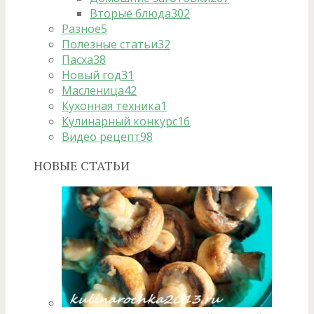
Вторые блюда
302
Разное
5
Полезные статьи
32
Пасха
38
Новый год
31
Масленица
42
Кухонная техника
1
Кулинарный конкурс
16
Видео рецепт
98
НОВЫЕ СТАТЬИ