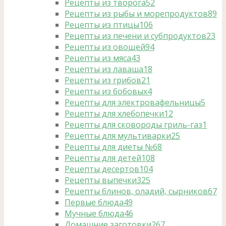
Рецепты из творога
52
Рецепты из рыбы и морепродуктов
89
Рецепты из птицы
106
Рецепты из печени и субпродуктов
23
Рецепты из овощей
94
Рецепты из мяса
43
Рецепты из лаваша
18
Рецепты из грибов
21
Рецепты из бобовых
4
Рецепты для электровафельницы
5
Рецепты для хлебопечки
12
Рецепты для сковороды гриль-газ
1
Рецепты для мультиварки
25
Рецепты для диеты №6
8
Рецепты для детей
108
Рецепты десертов
104
Рецепты выпечки
325
Рецепты блинов, оладий, сырников
67
Первые блюда
49
Мучные блюда
46
Домашние заготовки
267