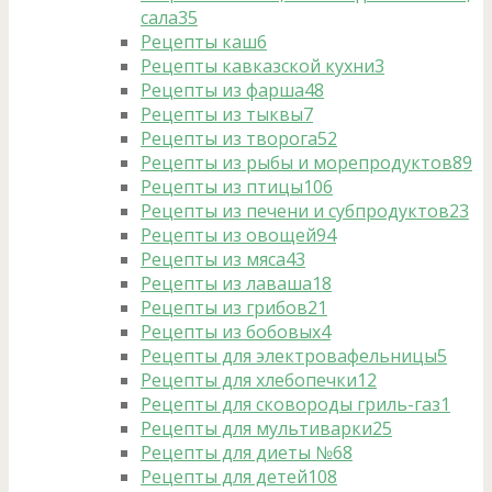
сала
35
Рецепты каш
6
Рецепты кавказской кухни
3
Рецепты из фарша
48
Рецепты из тыквы
7
Рецепты из творога
52
Рецепты из рыбы и морепродуктов
89
Рецепты из птицы
106
Рецепты из печени и субпродуктов
23
Рецепты из овощей
94
Рецепты из мяса
43
Рецепты из лаваша
18
Рецепты из грибов
21
Рецепты из бобовых
4
Рецепты для электровафельницы
5
Рецепты для хлебопечки
12
Рецепты для сковороды гриль-газ
1
Рецепты для мультиварки
25
Рецепты для диеты №6
8
Рецепты для детей
108