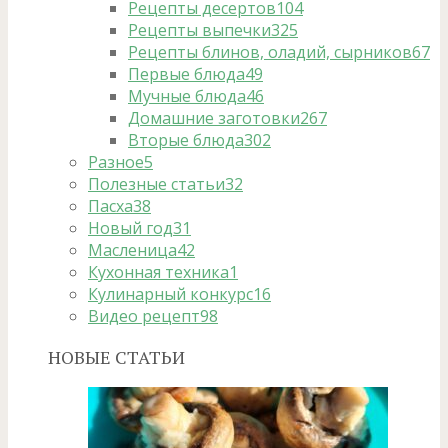
Рецепты десертов
104
Рецепты выпечки
325
Рецепты блинов, оладий, сырников
67
Первые блюда
49
Мучные блюда
46
Домашние заготовки
267
Вторые блюда
302
Разное
5
Полезные статьи
32
Пасха
38
Новый год
31
Масленица
42
Кухонная техника
1
Кулинарный конкурс
16
Видео рецепт
98
НОВЫЕ СТАТЬИ