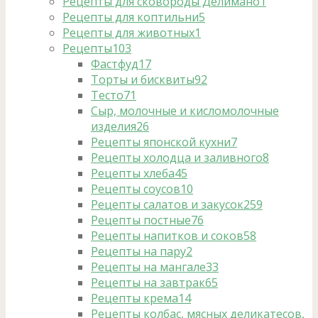
Рецепты для сковороды Делимано
1
Рецепты для коптильни
5
Рецепты для животных
1
Рецепты
103
Фастфуд
17
Торты и бисквиты
92
Тесто
71
Сыр, молочные и кисломолочные
изделия
26
Рецепты японской кухни
7
Рецепты холодца и заливного
8
Рецепты хлеба
45
Рецепты соусов
10
Рецепты салатов и закусок
259
Рецепты постные
76
Рецепты напитков и соков
58
Рецепты на пару
2
Рецепты на мангале
33
Рецепты на завтрак
65
Рецепты крема
14
Рецепты колбас, мясных деликатесов,