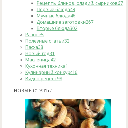
Рецепты блинов, оладий, сырников
67
Первые блюда
49
Мучные блюда
46
Домашние заготовки
267
Вторые блюда
302
Разное
5
Полезные статьи
32
Пасха
38
Новый год
31
Масленица
42
Кухонная техника
1
Кулинарный конкурс
16
Видео рецепт
98
НОВЫЕ СТАТЬИ