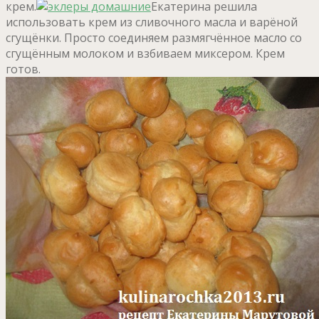
крем.
Екатерина решила
использовать крем из сливочного масла и варёной
сгущёнки. Просто соединяем размягчённое масло со
сгущённым молоком и взбиваем миксером. Крем
готов.