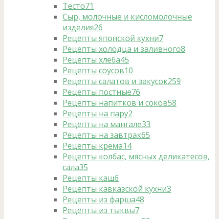
Тесто
71
Сыр, молочные и кисломолочные
изделия
26
Рецепты японской кухни
7
Рецепты холодца и заливного
8
Рецепты хлеба
45
Рецепты соусов
10
Рецепты салатов и закусок
259
Рецепты постные
76
Рецепты напитков и соков
58
Рецепты на пару
2
Рецепты на мангале
33
Рецепты на завтрак
65
Рецепты крема
14
Рецепты колбас, мясных деликатесов,
сала
35
Рецепты каш
6
Рецепты кавказской кухни
3
Рецепты из фарша
48
Рецепты из тыквы
7