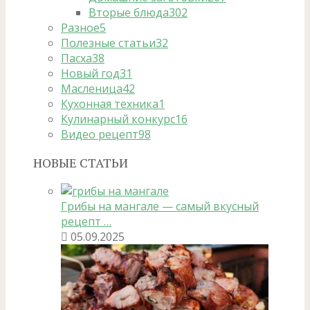
Вторые блюда
302
Разное
5
Полезные статьи
32
Пасха
38
Новый год
31
Масленица
42
Кухонная техника
1
Кулинарный конкурс
16
Видео рецепт
98
НОВЫЕ СТАТЬИ
Грибы на мангале — самый вкусный
рецепт …
05.09.2025