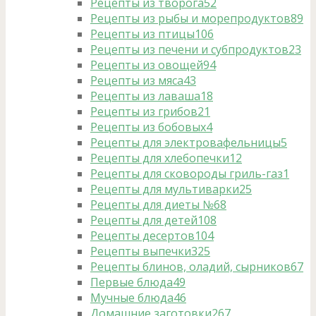
Рецепты из творога
52
Рецепты из рыбы и морепродуктов
89
Рецепты из птицы
106
Рецепты из печени и субпродуктов
23
Рецепты из овощей
94
Рецепты из мяса
43
Рецепты из лаваша
18
Рецепты из грибов
21
Рецепты из бобовых
4
Рецепты для электровафельницы
5
Рецепты для хлебопечки
12
Рецепты для сковороды гриль-газ
1
Рецепты для мультиварки
25
Рецепты для диеты №6
8
Рецепты для детей
108
Рецепты десертов
104
Рецепты выпечки
325
Рецепты блинов, оладий, сырников
67
Первые блюда
49
Мучные блюда
46
Домашние заготовки
267