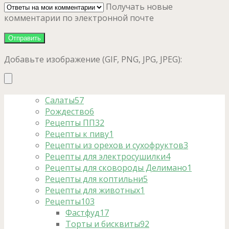
Получать новые
комментарии по электронной почте
Добавьте изображение (GIF, PNG, JPG, JPEG):
Салаты
57
Рождество
6
Рецепты ПП
32
Рецепты к пиву
1
Рецепты из орехов и сухофруктов
3
Рецепты для электросушилки
4
Рецепты для сковороды Делимано
1
Рецепты для коптильни
5
Рецепты для животных
1
Рецепты
103
Фастфуд
17
Торты и бисквиты
92