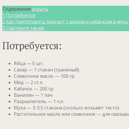
Содержание
скрыть
1
Потребуется:
2
Как приготовить бисквит с медом и кабачком в муль
3
Смотрите также:
Потребуется:
Яйца — 5 шт.
Сахар — 1 стакан (граненый)
Сливочное масло — 100 гр.
Мёд — 2 ст.л.
Кабачок — 200 гр.
Ванилин — 1 пач.
Разрыхлитель — 1 ч.л.
Мука — 3-3,5 стакана (сколько возьмет тесто)
Растительное масло или сливочное — для смазы