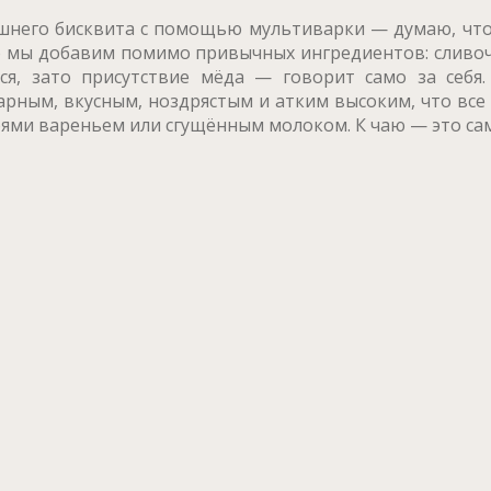
его бисквита с помощью мультиварки — думаю, что э
го мы добавим помимо привычных ингредиентов: сливоч
я, зато присутствие мёда — говорит само за себя.
рным, вкусным, ноздрястым и атким высоким, что все
ями вареньем или сгущённым молоком. К чаю — это само