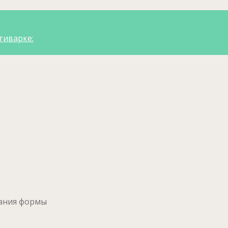
тиварке:
вания формы