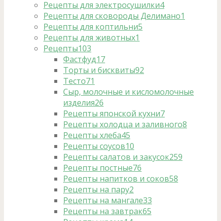
Рецепты для электросушилки
4
Рецепты для сковороды Делимано
1
Рецепты для коптильни
5
Рецепты для животных
1
Рецепты
103
Фастфуд
17
Торты и бисквиты
92
Тесто
71
Сыр, молочные и кисломолочные
изделия
26
Рецепты японской кухни
7
Рецепты холодца и заливного
8
Рецепты хлеба
45
Рецепты соусов
10
Рецепты салатов и закусок
259
Рецепты постные
76
Рецепты напитков и соков
58
Рецепты на пару
2
Рецепты на мангале
33
Рецепты на завтрак
65