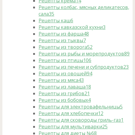
Рецепты крема
14
Рецепты колбас, мясных деликатесов,
сала
35
Рецепты каш
6
Рецепты кавказской кухни
3
Рецепты из фарша
48
Рецепты из тыквы
7
Рецепты из творога
52
Рецепты из рыбы и морепродуктов
89
Рецепты из птицы
106
Рецепты из печени и субпродуктов
23
Рецепты из овощей
94
Рецепты из мяса
43
Рецепты из лаваша
18
Рецепты из грибов
21
Рецепты из бобовых
4
Рецепты для электровафельницы
5
Рецепты для хлебопечки
12
Рецепты для сковороды гриль-газ
1
Рецепты для мультиварки
25
Рецепты для диеты №6
8