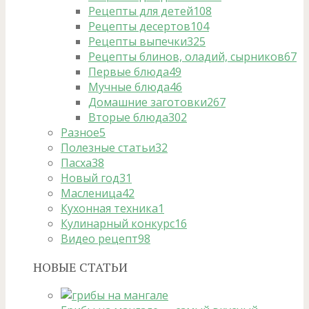
Рецепты для детей
108
Рецепты десертов
104
Рецепты выпечки
325
Рецепты блинов, оладий, сырников
67
Первые блюда
49
Мучные блюда
46
Домашние заготовки
267
Вторые блюда
302
Разное
5
Полезные статьи
32
Пасха
38
Новый год
31
Масленица
42
Кухонная техника
1
Кулинарный конкурс
16
Видео рецепт
98
НОВЫЕ СТАТЬИ