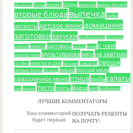
блины
варенье
видео-рецепт
бисквит
Пасха!
Масленица
выпечка
вторые блюда
грибы
домашние
детское меню
десерты
заготовки
закуски
из субпродуктов
из творога
к чаю
картофель
капуста
крем
кабачки
колбаса
мультиварка
на завтрак
мясо
морепродукты
овощи
напитки и соки
на ужин
на обед
новый год
постное меню
пироги
первые блюда
печенье
салаты
птица
праздничное меню
рыба
тесто
фарш
торты
хлеб
сыр
творог
хлебопечка
ЛУЧШИЕ КОММЕНТАТОРЫ
Ваш комментарий
ПОЛУЧАТЬ РЕЦЕПТЫ
будет первым
НА ПОЧТУ: