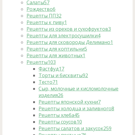
Салаты
57
Рождество
6
Рецепты ПП
32
Рецепты к пиву
1
Рецепты из орехов и сухофруктов
3
Рецепты для электросушилки
4
Рецепты для сковороды Делимано
1
Рецепты для коптильни
5
Рецепты для животных
1
Рецепты
103
Фастфуд
17
Торты и бисквиты
92
Тесто
71
Сыр, молочные и кисломолочные
изделия
26
Рецепты японской кухни
7
Рецепты холодца и заливного
8
Рецепты хлеба
45
Рецепты соусов
10
Рецепты салатов и закусок
259