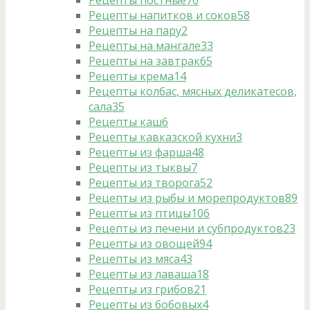
Рецепты постные
76
Рецепты напитков и соков
58
Рецепты на пару
2
Рецепты на мангале
33
Рецепты на завтрак
65
Рецепты крема
14
Рецепты колбас, мясных деликатесов,
сала
35
Рецепты каш
6
Рецепты кавказской кухни
3
Рецепты из фарша
48
Рецепты из тыквы
7
Рецепты из творога
52
Рецепты из рыбы и морепродуктов
89
Рецепты из птицы
106
Рецепты из печени и субпродуктов
23
Рецепты из овощей
94
Рецепты из мяса
43
Рецепты из лаваша
18
Рецепты из грибов
21
Рецепты из бобовых
4