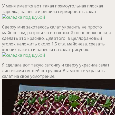
У меня имеется вот такая прямоугольная плоская
тарелка, на неё я и решила сервировать салат.
Сверху мне захотелось салат украсить не просто
майонезом, разровняв его ложкой по поверхности, а
сделать это красиво. Для этого, в целлофановый
уголок наложить около 1,5 ст.л. майонеза, срезать
кончик пакета и нанести на салат рисунок.
Я сделала вот такую сеточку и сверху украсила салат
листиками свежей петрушки. Вы можете украсить
салат на своё усмотрение.