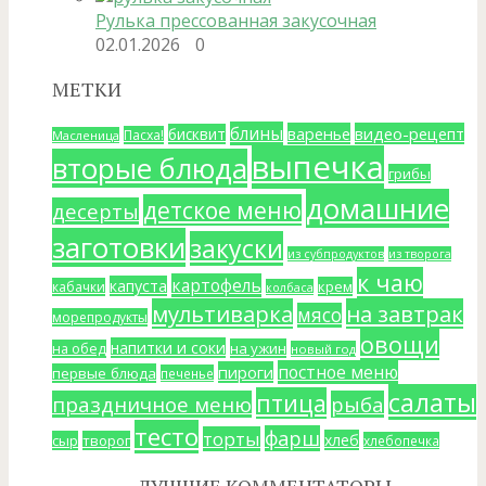
Рулька прессованная закусочная
02.01.2026
0
МЕТКИ
блины
варенье
видео-рецепт
бисквит
Пасха!
Масленица
выпечка
вторые блюда
грибы
домашние
детское меню
десерты
заготовки
закуски
из субпродуктов
из творога
к чаю
картофель
капуста
крем
кабачки
колбаса
мультиварка
на завтрак
мясо
морепродукты
овощи
напитки и соки
на ужин
на обед
новый год
постное меню
пироги
первые блюда
печенье
салаты
птица
праздничное меню
рыба
тесто
фарш
торты
хлеб
сыр
творог
хлебопечка