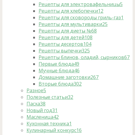
Рецепты для электровафельницы
5
Рецепты для хлебопечки
12
Рецепты для сковороды гриль-газ
1
Рецепты для мультиварки
25
Рецепты для диеты №6
8
Рецепты для детей
108
Рецепты десертов
104
Рецепты выпечки
325
Рецепты блинов, оладий, сырников
67
Первые блюда
49
Мучные блюда
46
Домашние заготовки
267
Вторые блюда
302
Разное
5
Полезные статьи
32
Пасха
38
Новый год
31
Масленица
42
Кухонная техника
1
Кулинарный конкурс
16