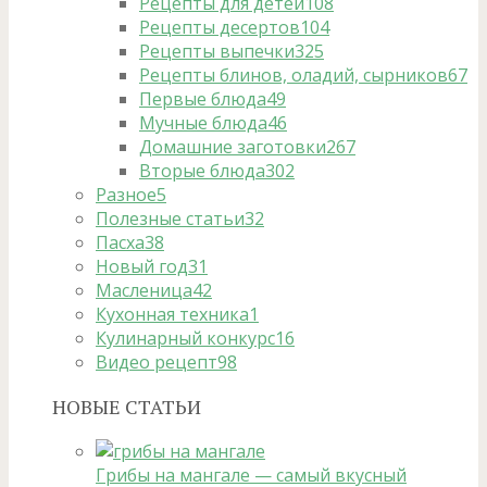
Рецепты для детей
108
Рецепты десертов
104
Рецепты выпечки
325
Рецепты блинов, оладий, сырников
67
Первые блюда
49
Мучные блюда
46
Домашние заготовки
267
Вторые блюда
302
Разное
5
Полезные статьи
32
Пасха
38
Новый год
31
Масленица
42
Кухонная техника
1
Кулинарный конкурс
16
Видео рецепт
98
НОВЫЕ СТАТЬИ
Грибы на мангале — самый вкусный