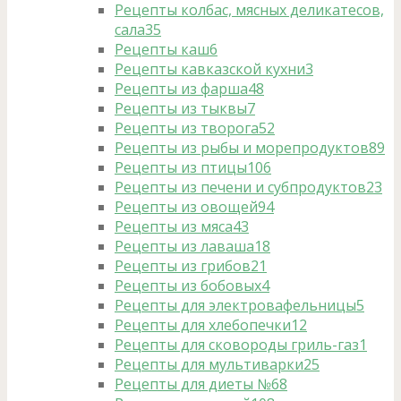
Рецепты колбас, мясных деликатесов,
сала
35
Рецепты каш
6
Рецепты кавказской кухни
3
Рецепты из фарша
48
Рецепты из тыквы
7
Рецепты из творога
52
Рецепты из рыбы и морепродуктов
89
Рецепты из птицы
106
Рецепты из печени и субпродуктов
23
Рецепты из овощей
94
Рецепты из мяса
43
Рецепты из лаваша
18
Рецепты из грибов
21
Рецепты из бобовых
4
Рецепты для электровафельницы
5
Рецепты для хлебопечки
12
Рецепты для сковороды гриль-газ
1
Рецепты для мультиварки
25
Рецепты для диеты №6
8