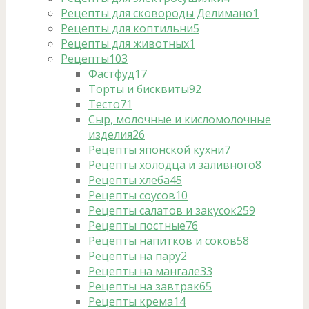
Рецепты для сковороды Делимано
1
Рецепты для коптильни
5
Рецепты для животных
1
Рецепты
103
Фастфуд
17
Торты и бисквиты
92
Тесто
71
Сыр, молочные и кисломолочные
изделия
26
Рецепты японской кухни
7
Рецепты холодца и заливного
8
Рецепты хлеба
45
Рецепты соусов
10
Рецепты салатов и закусок
259
Рецепты постные
76
Рецепты напитков и соков
58
Рецепты на пару
2
Рецепты на мангале
33
Рецепты на завтрак
65
Рецепты крема
14