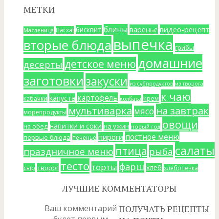
МЕТКИ
блины
варенье
видео-рецепт
бисквит
Пасха!
Масленица
выпечка
вторые блюда
грибы
домашние
детское меню
десерты
заготовки
закуски
из субпродуктов
из творога
к чаю
картофель
капуста
крем
кабачки
колбаса
мультиварка
на завтрак
мясо
морепродукты
овощи
напитки и соки
на ужин
на обед
новый год
постное меню
пироги
первые блюда
печенье
салаты
птица
праздничное меню
рыба
тесто
фарш
торты
хлеб
сыр
творог
хлебопечка
ЛУЧШИЕ КОММЕНТАТОРЫ
Ваш комментарий
ПОЛУЧАТЬ РЕЦЕПТЫ