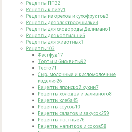
Рецепты ПП
32
Рецепты к пиву
1
Рецепты из орехов и сухофруктов
3
Рецепты для электросушилки
4
Рецепты для сковороды Делимано
1
Рецепты для коптильни
5
Рецепты для животных
1
Рецепты
103
Фастфуд
17
Торты и бисквиты
92
Тесто
71
Сыр, молочные и кисломолочные
изделия
26
Рецепты японской кухни
7
Рецепты холодца и заливного
8
Рецепты хлеба
45
Рецепты соусов
10
Рецепты салатов и закусок
259
Рецепты постные
76
Рецепты напитков и соков
58