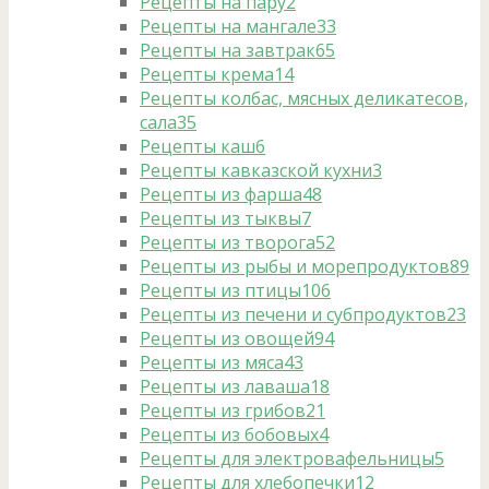
Рецепты на пару
2
Рецепты на мангале
33
Рецепты на завтрак
65
Рецепты крема
14
Рецепты колбас, мясных деликатесов,
сала
35
Рецепты каш
6
Рецепты кавказской кухни
3
Рецепты из фарша
48
Рецепты из тыквы
7
Рецепты из творога
52
Рецепты из рыбы и морепродуктов
89
Рецепты из птицы
106
Рецепты из печени и субпродуктов
23
Рецепты из овощей
94
Рецепты из мяса
43
Рецепты из лаваша
18
Рецепты из грибов
21
Рецепты из бобовых
4
Рецепты для электровафельницы
5
Рецепты для хлебопечки
12