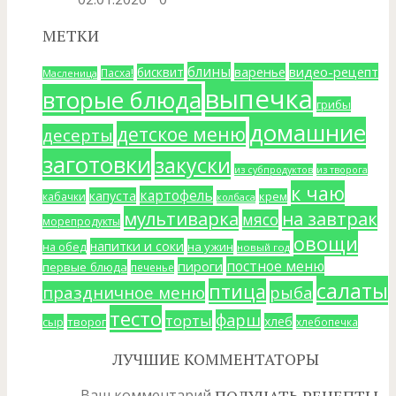
МЕТКИ
блины
варенье
видео-рецепт
бисквит
Пасха!
Масленица
выпечка
вторые блюда
грибы
домашние
детское меню
десерты
заготовки
закуски
из субпродуктов
из творога
к чаю
картофель
капуста
крем
кабачки
колбаса
мультиварка
на завтрак
мясо
морепродукты
овощи
напитки и соки
на ужин
на обед
новый год
постное меню
пироги
первые блюда
печенье
салаты
птица
праздничное меню
рыба
тесто
фарш
торты
хлеб
сыр
творог
хлебопечка
ЛУЧШИЕ КОММЕНТАТОРЫ
Ваш комментарий