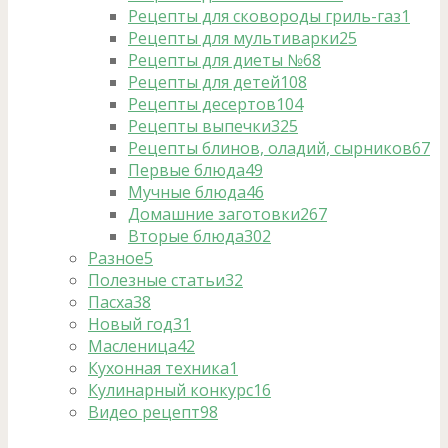
Рецепты для сковороды гриль-газ
1
Рецепты для мультиварки
25
Рецепты для диеты №6
8
Рецепты для детей
108
Рецепты десертов
104
Рецепты выпечки
325
Рецепты блинов, оладий, сырников
67
Первые блюда
49
Мучные блюда
46
Домашние заготовки
267
Вторые блюда
302
Разное
5
Полезные статьи
32
Пасха
38
Новый год
31
Масленица
42
Кухонная техника
1
Кулинарный конкурс
16
Видео рецепт
98