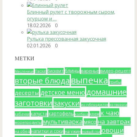
Блинный рулет с творожным сыром,
огурцом и …
18.02.2026
0
Рулька прессованная закусочная
02.01.2026
0
МЕТКИ
блины
варенье
видео-рецепт
бисквит
Пасха!
Масленица
выпечка
вторые блюда
грибы
домашние
детское меню
десерты
заготовки
закуски
из субпродуктов
из творога
к чаю
картофель
капуста
крем
кабачки
колбаса
мультиварка
на завтрак
мясо
морепродукты
овощи
напитки и соки
на ужин
на обед
новый год