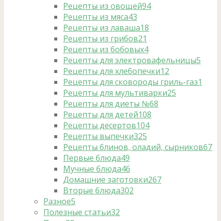
Рецепты из овощей
94
Рецепты из мяса
43
Рецепты из лаваша
18
Рецепты из грибов
21
Рецепты из бобовых
4
Рецепты для электровафельницы
5
Рецепты для хлебопечки
12
Рецепты для сковороды гриль-газ
1
Рецепты для мультиварки
25
Рецепты для диеты №6
8
Рецепты для детей
108
Рецепты десертов
104
Рецепты выпечки
325
Рецепты блинов, оладий, сырников
67
Первые блюда
49
Мучные блюда
46
Домашние заготовки
267
Вторые блюда
302
Разное
5
Полезные статьи
32