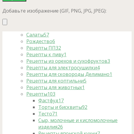
Добавьте изображение (GIF, PNG, JPG, JPEG):
Салаты
57
Рождество
6
Рецепты ПП
32
Рецепты к пиву
1
Рецепты из орехов и сухофруктов
3
Рецепты для электросушилки
4
Рецепты для сковороды Делимано
1
Рецепты для коптильни
5
Рецепты для животных
1
Рецепты
103
Фастфуд
17
Торты и бисквиты
92
Тесто
71
Сыр, молочные и кисломолочные
изделия
26
Рецепты японской кухни
7