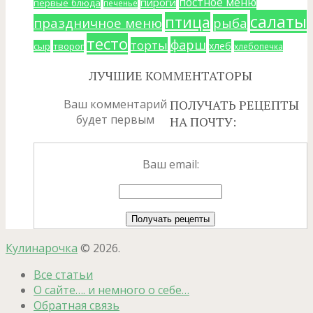
постное меню
пироги
первые блюда
печенье
салаты
птица
праздничное меню
рыба
тесто
фарш
торты
хлеб
сыр
творог
хлебопечка
ЛУЧШИЕ КОММЕНТАТОРЫ
Ваш комментарий
ПОЛУЧАТЬ РЕЦЕПТЫ
будет первым
НА ПОЧТУ:
Ваш email:
Кулинарочка
© 2026.
Все статьи
О сайте…. и немного о себе…
Обратная связь