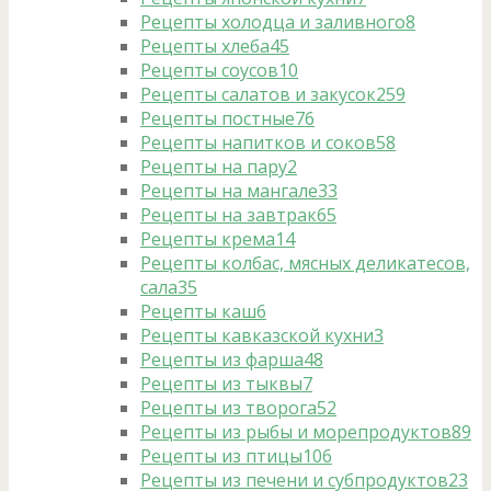
Рецепты холодца и заливного
8
Рецепты хлеба
45
Рецепты соусов
10
Рецепты салатов и закусок
259
Рецепты постные
76
Рецепты напитков и соков
58
Рецепты на пару
2
Рецепты на мангале
33
Рецепты на завтрак
65
Рецепты крема
14
Рецепты колбас, мясных деликатесов,
сала
35
Рецепты каш
6
Рецепты кавказской кухни
3
Рецепты из фарша
48
Рецепты из тыквы
7
Рецепты из творога
52
Рецепты из рыбы и морепродуктов
89
Рецепты из птицы
106
Рецепты из печени и субпродуктов
23