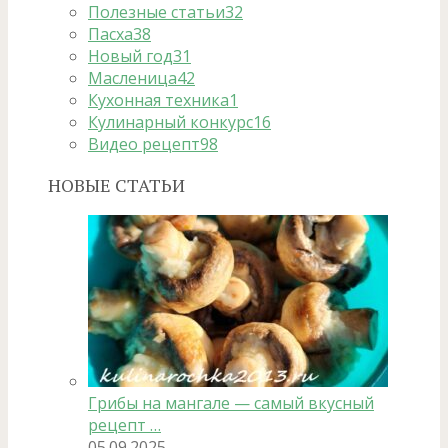
Полезные статьи
32
Пасха
38
Новый год
31
Масленица
42
Кухонная техника
1
Кулинарный конкурс
16
Видео рецепт
98
НОВЫЕ СТАТЬИ
Грибы на мангале — самый вкусный
рецепт …
05.09.2025