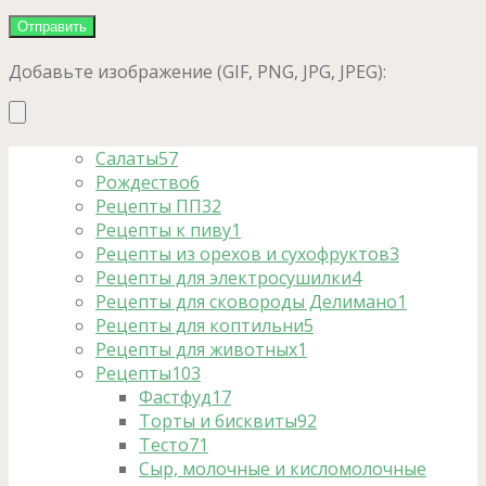
Добавьте изображение (GIF, PNG, JPG, JPEG):
Салаты
57
Рождество
6
Рецепты ПП
32
Рецепты к пиву
1
Рецепты из орехов и сухофруктов
3
Рецепты для электросушилки
4
Рецепты для сковороды Делимано
1
Рецепты для коптильни
5
Рецепты для животных
1
Рецепты
103
Фастфуд
17
Торты и бисквиты
92
Тесто
71
Сыр, молочные и кисломолочные