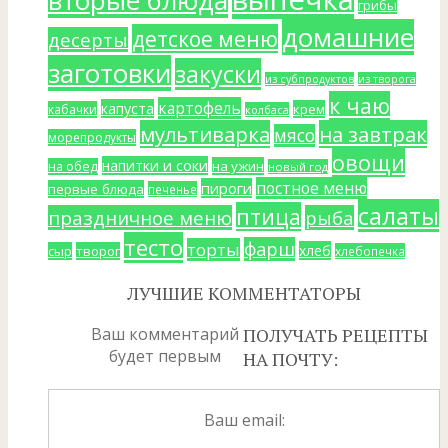
грибы
домашние
детское меню
десерты
заготовки
закуски
из субпродуктов
из творога
к чаю
картофель
капуста
крем
кабачки
колбаса
мультиварка
на завтрак
мясо
морепродукты
овощи
напитки и соки
на ужин
на обед
новый год
постное меню
пироги
первые блюда
печенье
салаты
птица
праздничное меню
рыба
тесто
фарш
торты
хлеб
сыр
творог
хлебопечка
ЛУЧШИЕ КОММЕНТАТОРЫ
Ваш комментарий
ПОЛУЧАТЬ РЕЦЕПТЫ
будет первым
НА ПОЧТУ:
Ваш email: