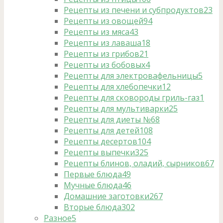
Рецепты из печени и субпродуктов
23
Рецепты из овощей
94
Рецепты из мяса
43
Рецепты из лаваша
18
Рецепты из грибов
21
Рецепты из бобовых
4
Рецепты для электровафельницы
5
Рецепты для хлебопечки
12
Рецепты для сковороды гриль-газ
1
Рецепты для мультиварки
25
Рецепты для диеты №6
8
Рецепты для детей
108
Рецепты десертов
104
Рецепты выпечки
325
Рецепты блинов, оладий, сырников
67
Первые блюда
49
Мучные блюда
46
Домашние заготовки
267
Вторые блюда
302
Разное
5