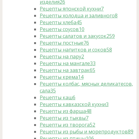
изделия
26
Рецепты японской кухни
7
Рецепты холодца и заливного
8
Рецепты хлеба
45
Рецепты соусов
10
Рецепты салатов и закусок
259
Рецепты постные
76
Рецепты напитков и соков
58
Рецепты на пару
2
Рецепты на мангале
33
Рецепты на завтрак
65
Рецепты крема
14
Рецепты колбас, мясных деликатесов,
сала
35
Рецепты каш
6
Рецепты кавказской кухни
3
Рецепты из фарша
48
Рецепты из тыквы
7
Рецепты из творога
52
Рецепты из рыбы и морепродуктов
89
Рецепты из птицы
106