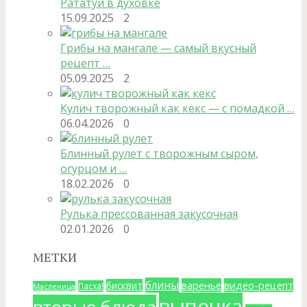
Рататуй в духовке
15.09.2025
2
Грибы на мангале — самый вкусный
рецепт …
05.09.2025
2
Кулич творожный как кекс — с помадкой …
06.04.2026
0
Блинный рулет с творожным сыром,
огурцом и …
18.02.2026
0
Рулька прессованная закусочная
02.01.2026
0
МЕТКИ
блины
варенье
видео-рецепт
бисквит
Пасха!
Масленица
выпечка
вторые блюда