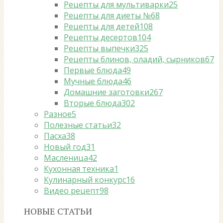
Рецепты для мультиварки
25
Рецепты для диеты №6
8
Рецепты для детей
108
Рецепты десертов
104
Рецепты выпечки
325
Рецепты блинов, оладий, сырников
67
Первые блюда
49
Мучные блюда
46
Домашние заготовки
267
Вторые блюда
302
Разное
5
Полезные статьи
32
Пасха
38
Новый год
31
Масленица
42
Кухонная техника
1
Кулинарный конкурс
16
Видео рецепт
98
НОВЫЕ СТАТЬИ