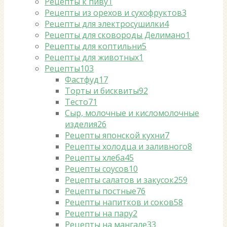
Рецепты к пиву
1
Рецепты из орехов и сухофруктов
3
Рецепты для электросушилки
4
Рецепты для сковороды Делимано
1
Рецепты для коптильни
5
Рецепты для животных
1
Рецепты
103
Фастфуд
17
Торты и бисквиты
92
Тесто
71
Сыр, молочные и кисломолочные
изделия
26
Рецепты японской кухни
7
Рецепты холодца и заливного
8
Рецепты хлеба
45
Рецепты соусов
10
Рецепты салатов и закусок
259
Рецепты постные
76
Рецепты напитков и соков
58
Рецепты на пару
2
Рецепты на мангале
33