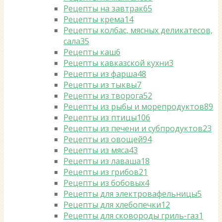
Рецепты на завтрак
65
Рецепты крема
14
Рецепты колбас, мясных деликатесов,
сала
35
Рецепты каш
6
Рецепты кавказской кухни
3
Рецепты из фарша
48
Рецепты из тыквы
7
Рецепты из творога
52
Рецепты из рыбы и морепродуктов
89
Рецепты из птицы
106
Рецепты из печени и субпродуктов
23
Рецепты из овощей
94
Рецепты из мяса
43
Рецепты из лаваша
18
Рецепты из грибов
21
Рецепты из бобовых
4
Рецепты для электровафельницы
5
Рецепты для хлебопечки
12
Рецепты для сковороды гриль-газ
1