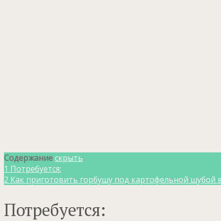
Содержание
скрыть
1
Потребуется:
2
Как приготовить горбушу под картофельной шубой в
Потребуется: