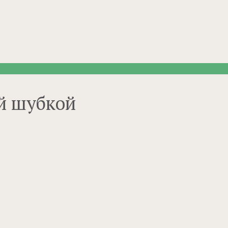
ы и морепродуктов
й шубкой