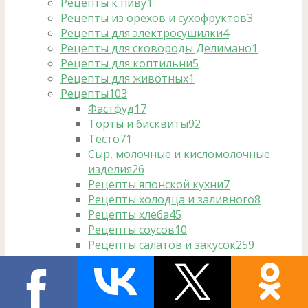
Рецепты к пиву
1
Рецепты из орехов и сухофруктов
3
Рецепты для электросушилки
4
Рецепты для сковороды Делимано
1
Рецепты для коптильни
5
Рецепты для животных
1
Рецепты
103
Фастфуд
17
Торты и бисквиты
92
Тесто
71
Сыр, молочные и кисломолочные
изделия
26
Рецепты японской кухни
7
Рецепты холодца и заливного
8
Рецепты хлеба
45
Рецепты соусов
10
Рецепты салатов и закусок
259
Рецепты постные
76
Рецепты напитков и соков
58
Рецепты на пару
2
Рецепты на мангале
33