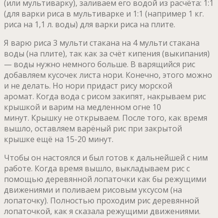
(или мультиварку), заливаем его водой из расчёта: 1:1
(для варки риса в мультиварке и 1:1 (например 1 кг.
риса на 1,1 л. воды) для варки риса на плите.
Я варю риса 3 мульти стакана на 4 мульти стакана
воды (на плите), так как за счёт кипения (выкипания)
— воды нужно немного больше. В варящийся рис
добавляем кусочек листа нори. Конечно, этого можно
и не делать. Но нори придаст рису морской
аромат. Когда вода с рисом закипят, накрываем рис
крышкой и варим на медленном огне 10
минут. Крышку не открываем. После того, как время
вышло, оставляем варёный рис при закрытой
крышке ещё на 15-20 минут.
Чтобы он настоялся и был готов к дальнейшей с ним
работе. Когда время вышло, выкладываем рис с
помощью деревянной лопаточки как бы режущими
движениями и поливаем рисовым уксусом (на
лопаточку). Полностью проходим рис деревянной
лопаточкой, как я сказала режущими движениями.