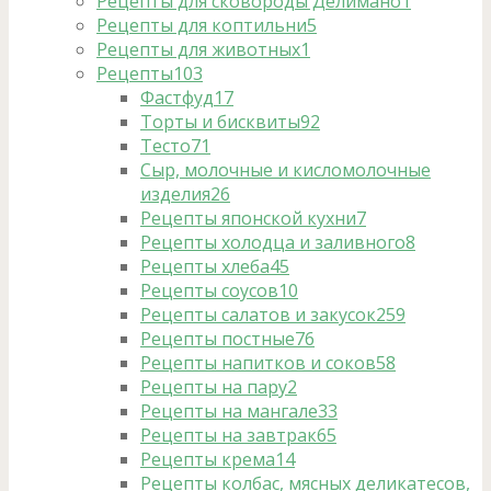
Рецепты для сковороды Делимано
1
Рецепты для коптильни
5
Рецепты для животных
1
Рецепты
103
Фастфуд
17
Торты и бисквиты
92
Тесто
71
Сыр, молочные и кисломолочные
изделия
26
Рецепты японской кухни
7
Рецепты холодца и заливного
8
Рецепты хлеба
45
Рецепты соусов
10
Рецепты салатов и закусок
259
Рецепты постные
76
Рецепты напитков и соков
58
Рецепты на пару
2
Рецепты на мангале
33
Рецепты на завтрак
65
Рецепты крема
14
Рецепты колбас, мясных деликатесов,