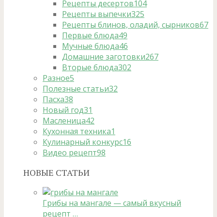
Рецепты десертов
104
Рецепты выпечки
325
Рецепты блинов, оладий, сырников
67
Первые блюда
49
Мучные блюда
46
Домашние заготовки
267
Вторые блюда
302
Разное
5
Полезные статьи
32
Пасха
38
Новый год
31
Масленица
42
Кухонная техника
1
Кулинарный конкурс
16
Видео рецепт
98
НОВЫЕ СТАТЬИ
Грибы на мангале — самый вкусный
рецепт …