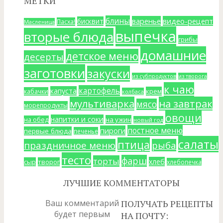
МЕТКИ
блины
варенье
видео-рецепт
бисквит
Пасха!
Масленица
выпечка
вторые блюда
грибы
домашние
детское меню
десерты
заготовки
закуски
из субпродуктов
из творога
к чаю
картофель
капуста
крем
кабачки
колбаса
мультиварка
на завтрак
мясо
морепродукты
овощи
напитки и соки
на ужин
на обед
новый год
постное меню
пироги
первые блюда
печенье
салаты
птица
праздничное меню
рыба
тесто
фарш
торты
хлеб
сыр
творог
хлебопечка
ЛУЧШИЕ КОММЕНТАТОРЫ
Ваш комментарий
ПОЛУЧАТЬ РЕЦЕПТЫ
будет первым
НА ПОЧТУ: