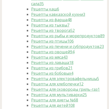
сала
35
Рецепты каш
6
Рецепты кавказской кухни
3
Рецепты из фарша
48
Рецепты из тыквы
7
Рецепты из творога
52
Рецепты из рыбы и морепродуктов
89
Рецепты из птицы
106
Рецепты из печени и субпродуктов
23
Рецепты из овощей
94
Рецепты из мяса
43
Рецепты из лаваша
18
Рецепты из грибов
21
Рецепты из бобовых
4
Рецепты для электровафельницы
5
Рецепты для хлебопечки
12
Рецепты для сковороды гриль-газ
1
Рецепты для мультиварки
25
Рецепты для диеты №6
8
Рецепты для детей
108