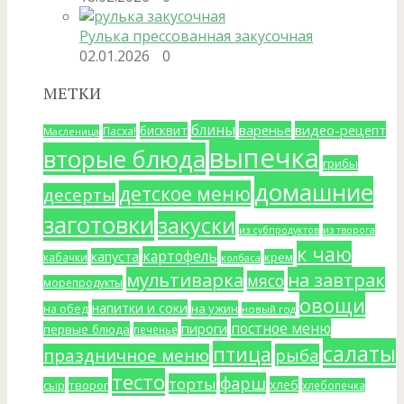
Рулька прессованная закусочная
02.01.2026
0
МЕТКИ
блины
варенье
видео-рецепт
бисквит
Пасха!
Масленица
выпечка
вторые блюда
грибы
домашние
детское меню
десерты
заготовки
закуски
из субпродуктов
из творога
к чаю
картофель
капуста
крем
кабачки
колбаса
мультиварка
на завтрак
мясо
морепродукты
овощи
напитки и соки
на ужин
на обед
новый год
постное меню
пироги
первые блюда
печенье
салаты
птица
праздничное меню
рыба
тесто
фарш
торты
хлеб
сыр
творог
хлебопечка