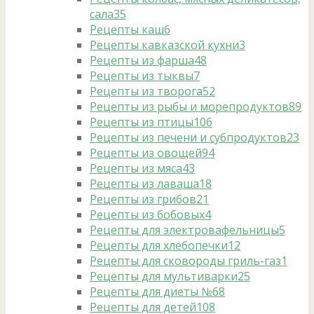
сала
35
Рецепты каш
6
Рецепты кавказской кухни
3
Рецепты из фарша
48
Рецепты из тыквы
7
Рецепты из творога
52
Рецепты из рыбы и морепродуктов
89
Рецепты из птицы
106
Рецепты из печени и субпродуктов
23
Рецепты из овощей
94
Рецепты из мяса
43
Рецепты из лаваша
18
Рецепты из грибов
21
Рецепты из бобовых
4
Рецепты для электровафельницы
5
Рецепты для хлебопечки
12
Рецепты для сковороды гриль-газ
1
Рецепты для мультиварки
25
Рецепты для диеты №6
8
Рецепты для детей
108