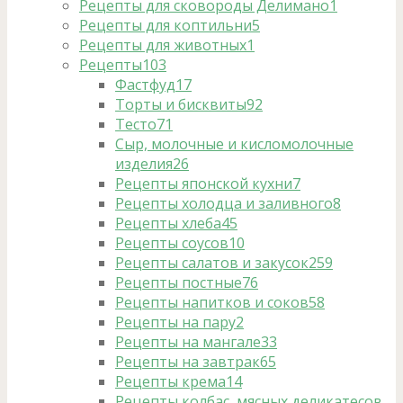
Рецепты для сковороды Делимано
1
Рецепты для коптильни
5
Рецепты для животных
1
Рецепты
103
Фастфуд
17
Торты и бисквиты
92
Тесто
71
Сыр, молочные и кисломолочные
изделия
26
Рецепты японской кухни
7
Рецепты холодца и заливного
8
Рецепты хлеба
45
Рецепты соусов
10
Рецепты салатов и закусок
259
Рецепты постные
76
Рецепты напитков и соков
58
Рецепты на пару
2
Рецепты на мангале
33
Рецепты на завтрак
65
Рецепты крема
14
Рецепты колбас, мясных деликатесов,