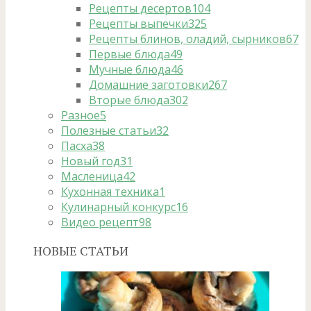
Рецепты десертов
104
Рецепты выпечки
325
Рецепты блинов, оладий, сырников
67
Первые блюда
49
Мучные блюда
46
Домашние заготовки
267
Вторые блюда
302
Разное
5
Полезные статьи
32
Пасха
38
Новый год
31
Масленица
42
Кухонная техника
1
Кулинарный конкурс
16
Видео рецепт
98
НОВЫЕ СТАТЬИ