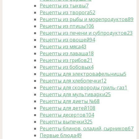
Рецепты из тыквы
7
Рецепты из творога
52
Рецепты из рыбы и морепродуктов
89
Рецепты из птицы
106
Рецепты из печени и субпродуктов
23
Рецепты из овощей
94
Рецепты из мяса
43
Рецепты из лаваша
18
Рецепты из грибов
21
Рецепты из бобовых
4
Рецепты для электровафельницы
5
Рецепты для хлебопечки
12
Рецепты для сковороды гриль-газ
1
Рецепты для мультиварки
25
Рецепты для диеты №6
8
Рецепты для детей
108
Рецепты десертов
104
Рецепты выпечки
325
Рецепты блинов, оладий, сырников
67
Первые блюда
49