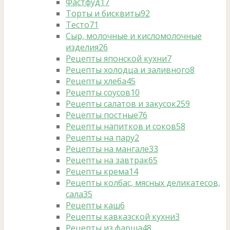
Фастфуд
17
Торты и бисквиты
92
Тесто
71
Сыр, молочные и кисломолочные
изделия
26
Рецепты японской кухни
7
Рецепты холодца и заливного
8
Рецепты хлеба
45
Рецепты соусов
10
Рецепты салатов и закусок
259
Рецепты постные
76
Рецепты напитков и соков
58
Рецепты на пару
2
Рецепты на мангале
33
Рецепты на завтрак
65
Рецепты крема
14
Рецепты колбас, мясных деликатесов,
сала
35
Рецепты каш
6
Рецепты кавказской кухни
3
Рецепты из фарша
48