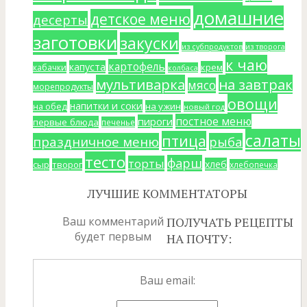
домашние
детское меню
десерты
заготовки
закуски
из субпродуктов
из творога
к чаю
картофель
капуста
крем
кабачки
колбаса
мультиварка
на завтрак
мясо
морепродукты
овощи
напитки и соки
на ужин
на обед
новый год
постное меню
пироги
первые блюда
печенье
салаты
птица
праздничное меню
рыба
тесто
фарш
торты
хлеб
сыр
творог
хлебопечка
ЛУЧШИЕ КОММЕНТАТОРЫ
Ваш комментарий
ПОЛУЧАТЬ РЕЦЕПТЫ
будет первым
НА ПОЧТУ:
Ваш email: