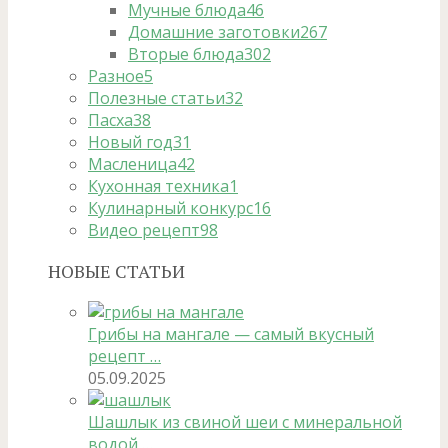
Мучные блюда
46
Домашние заготовки
267
Вторые блюда
302
Разное
5
Полезные статьи
32
Пасха
38
Новый год
31
Масленица
42
Кухонная техника
1
Кулинарный конкурс
16
Видео рецепт
98
НОВЫЕ СТАТЬИ
Грибы на мангале — самый вкусный
рецепт …
05.09.2025
Шашлык из свиной шеи с минеральной
водой …