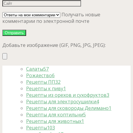
Получать новые
комментарии по электронной почте
Добавьте изображение (GIF, PNG, JPG, JPEG):
Салаты
57
Рождество
6
Рецепты ПП
32
Рецепты к пиву
1
Рецепты из орехов и сухофруктов
3
Рецепты для электросушилки
4
Рецепты для сковороды Делимано
1
Рецепты для коптильни
5
Рецепты для животных
1
Рецепты
103