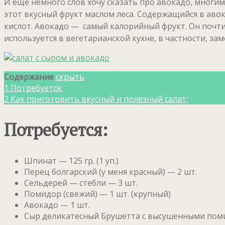
И ещё немного слов хочу сказать про авокадо, многи
этот вкусный фрукт маслом леса.
Содержащийся в авок
кислот.
Авокадо — самый калорийный фрукт. Он почти 
используется в вегетарианской кухне, в частности, за
Содержание
скрыть
1
Потребуется:
2
Как приготовить вкусный и полезный салат:
Потребуется:
Шпинат — 125 гр. (1 уп.)
Перец болгарский (у меня красный) — 2 шт.
Сельдерей — стебли — 3 шт.
Помидор (свежий) — 1 шт. (крупный)
Авокадо — 1 шт.
Сыр деликатесный Брушетта с высушенными помид