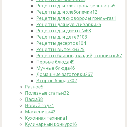
Рецепты для электровафельницы
5
Рецепты для хлебопечки
12
Рецепты для сковороды гриль-газ
1
Рецепты для мультиварки
25
Рецепты для диеты №6
8
Рецепты для детей
108
Рецепты десертов
104
Рецепты выпечки
325
Рецепты блинов, оладий, сырников
67
Первые блюда
49
Мучные блюда
46
Домашние заготовки
267
Вторые блюда
302
Разное
5
Полезные статьи
32
Пасха
38
Новый год
31
Масленица
42
Кухонная техника
1
Кулинарный конкурс
16