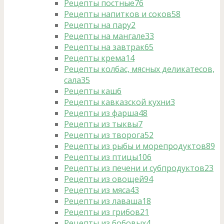
Рецепты постные
76
Рецепты напитков и соков
58
Рецепты на пару
2
Рецепты на мангале
33
Рецепты на завтрак
65
Рецепты крема
14
Рецепты колбас, мясных деликатесов,
сала
35
Рецепты каш
6
Рецепты кавказской кухни
3
Рецепты из фарша
48
Рецепты из тыквы
7
Рецепты из творога
52
Рецепты из рыбы и морепродуктов
89
Рецепты из птицы
106
Рецепты из печени и субпродуктов
23
Рецепты из овощей
94
Рецепты из мяса
43
Рецепты из лаваша
18
Рецепты из грибов
21
Рецепты из бобовых
4