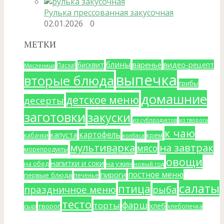
Рулька прессованная закусочная
02.01.2026
0
МЕТКИ
блины
варенье
видео-рецепт
бисквит
Пасха!
Масленица
выпечка
вторые блюда
грибы
домашние
детское меню
десерты
заготовки
закуски
из субпродуктов
из творога
к чаю
картофель
капуста
крем
кабачки
колбаса
мультиварка
на завтрак
мясо
морепродукты
овощи
напитки и соки
на ужин
на обед
новый год
постное меню
пироги
первые блюда
печенье
салаты
птица
праздничное меню
рыба
тесто
фарш
торты
хлеб
сыр
творог
хлебопечка