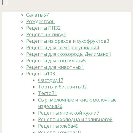
Салаты
57
Рождество
6
Рецепты ПП
32
Рецепты к пиву
1
Рецепты из орехов и сухофруктов
3
Рецепты для электросушилки
4
Рецепты для сковороды Делимано
1
Рецепты для коптильни
5
Рецепты для животных
1
Рецепты
103
Фастфуд
17
Торты и бисквиты
92
Тесто
71
Сыр, молочные и кисломолочные
изделия
26
Рецепты японской кухни
7
Рецепты холодца и заливного
8
Рецепты хлеба
45
Рецепты соусов
10