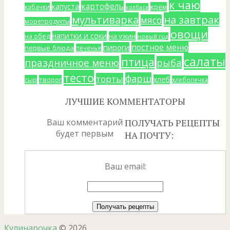
к чаю
картофель
капуста
крем
кабачки
колбаса
мультиварка
на завтрак
мясо
морепродукты
овощи
напитки и соки
на ужин
на обед
новый год
постное меню
пироги
первые блюда
печенье
салаты
птица
праздничное меню
рыба
тесто
фарш
торты
хлеб
сыр
творог
хлебопечка
ЛУЧШИЕ КОММЕНТАТОРЫ
Ваш комментарий
ПОЛУЧАТЬ РЕЦЕПТЫ
будет первым
НА ПОЧТУ:
Ваш email:
Кулинарочка
© 2026.