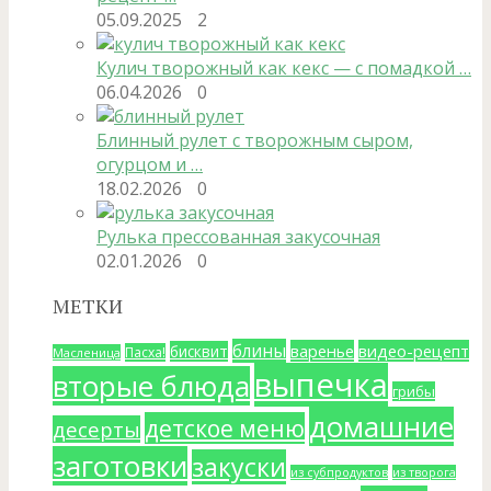
05.09.2025
2
Кулич творожный как кекс — с помадкой …
06.04.2026
0
Блинный рулет с творожным сыром,
огурцом и …
18.02.2026
0
Рулька прессованная закусочная
02.01.2026
0
МЕТКИ
блины
варенье
видео-рецепт
бисквит
Пасха!
Масленица
выпечка
вторые блюда
грибы
домашние
детское меню
десерты
заготовки
закуски
из субпродуктов
из творога