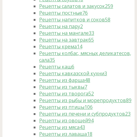
Рецепты салатов и закусок
259
Рецепты постные
76
Рецепты напитков и соков
58
Рецепты на пару
2
Рецепты на мангале
33
Рецепты на завтрак
65
Рецепты крема
14
Рецепты колбас, мясных деликатесов,
сала
35
Рецепты каш
6
Рецепты кавказской кухни
3
Рецепты из фарша
48
Рецепты из тыквы
7
Рецепты из творога
52
Рецепты из рыбы и морепродуктов
89
Рецепты из птицы
106
Рецепты из печени и субпродуктов
23
Рецепты из овощей
94
Рецепты из мяса
43
Рецепты из лаваша
18