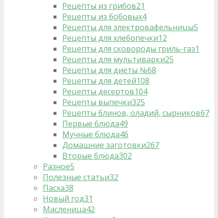
Рецепты из грибов
21
Рецепты из бобовых
4
Рецепты для электровафельницы
5
Рецепты для хлебопечки
12
Рецепты для сковороды гриль-газ
1
Рецепты для мультиварки
25
Рецепты для диеты №6
8
Рецепты для детей
108
Рецепты десертов
104
Рецепты выпечки
325
Рецепты блинов, оладий, сырников
67
Первые блюда
49
Мучные блюда
46
Домашние заготовки
267
Вторые блюда
302
Разное
5
Полезные статьи
32
Пасха
38
Новый год
31
Масленица
42