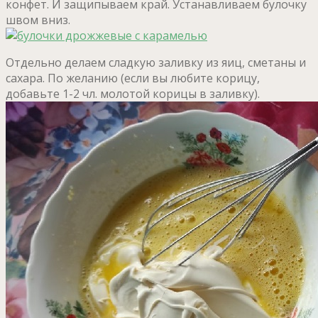
конфет. И защипываем край. Устанавливаем булочку
швом вниз.
Отдельно делаем сладкую заливку из яиц, сметаны и
сахара. По желанию (если вы любите корицу,
добавьте 1-2 чл. молотой корицы в заливку).