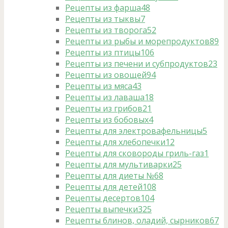
Рецепты из фарша
48
Рецепты из тыквы
7
Рецепты из творога
52
Рецепты из рыбы и морепродуктов
89
Рецепты из птицы
106
Рецепты из печени и субпродуктов
23
Рецепты из овощей
94
Рецепты из мяса
43
Рецепты из лаваша
18
Рецепты из грибов
21
Рецепты из бобовых
4
Рецепты для электровафельницы
5
Рецепты для хлебопечки
12
Рецепты для сковороды гриль-газ
1
Рецепты для мультиварки
25
Рецепты для диеты №6
8
Рецепты для детей
108
Рецепты десертов
104
Рецепты выпечки
325
Рецепты блинов, оладий, сырников
67