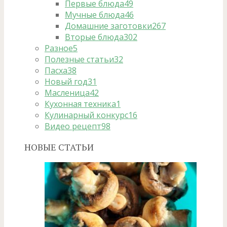
Первые блюда
49
Мучные блюда
46
Домашние заготовки
267
Вторые блюда
302
Разное
5
Полезные статьи
32
Пасха
38
Новый год
31
Масленица
42
Кухонная техника
1
Кулинарный конкурс
16
Видео рецепт
98
НОВЫЕ СТАТЬИ