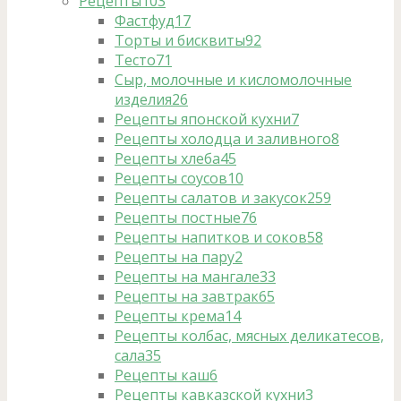
Рецепты
103
Фастфуд
17
Торты и бисквиты
92
Тесто
71
Сыр, молочные и кисломолочные
изделия
26
Рецепты японской кухни
7
Рецепты холодца и заливного
8
Рецепты хлеба
45
Рецепты соусов
10
Рецепты салатов и закусок
259
Рецепты постные
76
Рецепты напитков и соков
58
Рецепты на пару
2
Рецепты на мангале
33
Рецепты на завтрак
65
Рецепты крема
14
Рецепты колбас, мясных деликатесов,
сала
35
Рецепты каш
6
Рецепты кавказской кухни
3