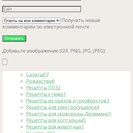
Получать новые
комментарии по электронной почте
Добавьте изображение (GIF, PNG, JPG, JPEG):
Салаты
57
Рождество
6
Рецепты ПП
32
Рецепты к пиву
1
Рецепты из орехов и сухофруктов
3
Рецепты для электросушилки
4
Рецепты для сковороды Делимано
1
Рецепты для коптильни
5
Рецепты для животных
1