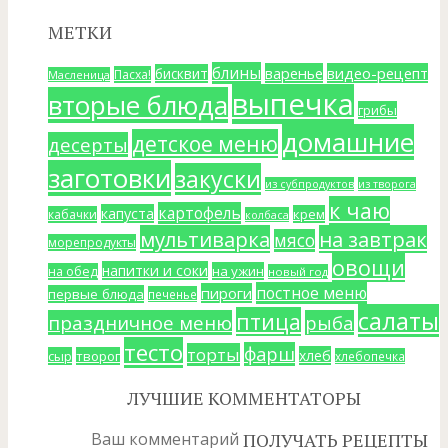
МЕТКИ
блины
варенье
видео-рецепт
бисквит
Пасха!
Масленица
выпечка
вторые блюда
грибы
домашние
детское меню
десерты
заготовки
закуски
из субпродуктов
из творога
к чаю
картофель
капуста
крем
кабачки
колбаса
мультиварка
на завтрак
мясо
морепродукты
овощи
напитки и соки
на ужин
на обед
новый год
постное меню
пироги
первые блюда
печенье
салаты
птица
праздничное меню
рыба
тесто
фарш
торты
хлеб
сыр
творог
хлебопечка
ЛУЧШИЕ КОММЕНТАТОРЫ
Ваш комментарий
ПОЛУЧАТЬ РЕЦЕПТЫ