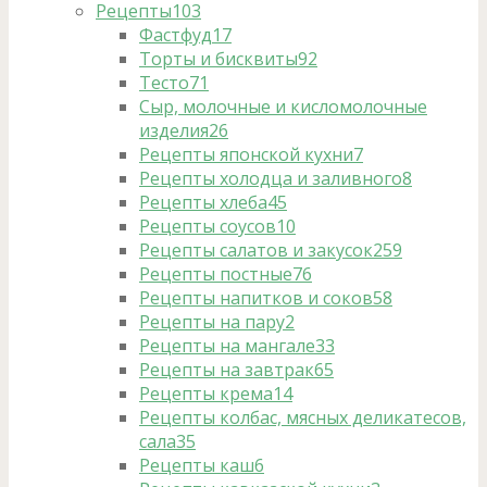
Рецепты
103
Фастфуд
17
Торты и бисквиты
92
Тесто
71
Сыр, молочные и кисломолочные
изделия
26
Рецепты японской кухни
7
Рецепты холодца и заливного
8
Рецепты хлеба
45
Рецепты соусов
10
Рецепты салатов и закусок
259
Рецепты постные
76
Рецепты напитков и соков
58
Рецепты на пару
2
Рецепты на мангале
33
Рецепты на завтрак
65
Рецепты крема
14
Рецепты колбас, мясных деликатесов,
сала
35
Рецепты каш
6