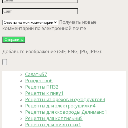
Получать новые
комментарии по электронной почте
Добавьте изображение (GIF, PNG, JPG, JPEG):
Салаты
57
Рождество
6
Рецепты ПП
32
Рецепты к пиву
1
Рецепты из орехов и сухофруктов
3
Рецепты для электросушилки
4
Рецепты для сковороды Делимано
1
Рецепты для коптильни
5
Рецепты для животных
1