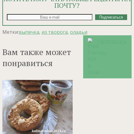
ПОЧТУ?
Метки:
выпечка
,
из творога
,
оладьи
Распечатать
Вам также может
понравиться