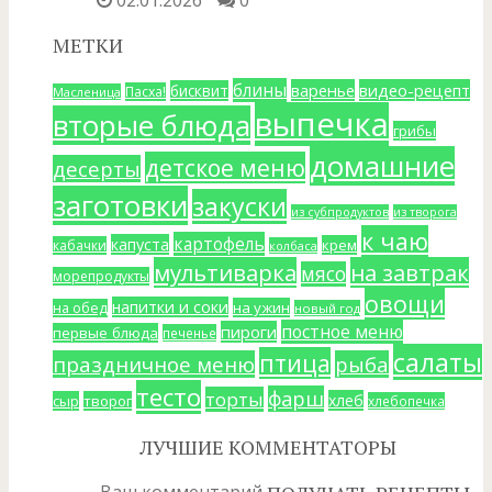
МЕТКИ
блины
варенье
видео-рецепт
бисквит
Пасха!
Масленица
выпечка
вторые блюда
грибы
домашние
детское меню
десерты
заготовки
закуски
из субпродуктов
из творога
к чаю
картофель
капуста
крем
кабачки
колбаса
мультиварка
на завтрак
мясо
морепродукты
овощи
напитки и соки
на ужин
на обед
новый год
постное меню
пироги
первые блюда
печенье
салаты
птица
праздничное меню
рыба
тесто
фарш
торты
хлеб
сыр
творог
хлебопечка
ЛУЧШИЕ КОММЕНТАТОРЫ
Ваш комментарий