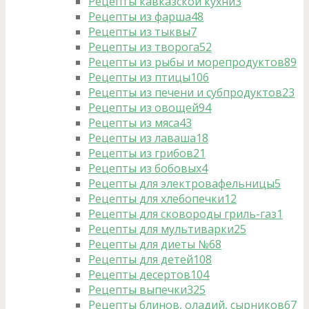
Рецепты кавказской кухни
3
Рецепты из фарша
48
Рецепты из тыквы
7
Рецепты из творога
52
Рецепты из рыбы и морепродуктов
89
Рецепты из птицы
106
Рецепты из печени и субпродуктов
23
Рецепты из овощей
94
Рецепты из мяса
43
Рецепты из лаваша
18
Рецепты из грибов
21
Рецепты из бобовых
4
Рецепты для электровафельницы
5
Рецепты для хлебопечки
12
Рецепты для сковороды гриль-газ
1
Рецепты для мультиварки
25
Рецепты для диеты №6
8
Рецепты для детей
108
Рецепты десертов
104
Рецепты выпечки
325
Рецепты блинов, оладий, сырников
67