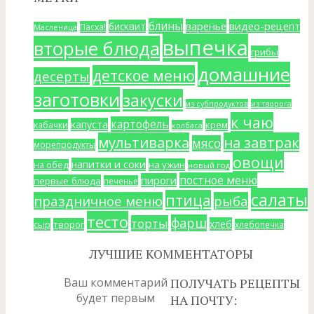
блины
варенье
видео-рецепт
бисквит
Пасха!
Масленица
выпечка
вторые блюда
грибы
домашние
детское меню
десерты
заготовки
закуски
из субпродуктов
из творога
к чаю
картофель
капуста
крем
кабачки
колбаса
мультиварка
на завтрак
мясо
морепродукты
овощи
напитки и соки
на ужин
на обед
новый год
постное меню
пироги
первые блюда
печенье
салаты
птица
праздничное меню
рыба
тесто
фарш
торты
хлеб
сыр
творог
хлебопечка
ЛУЧШИЕ КОММЕНТАТОРЫ
Ваш комментарий
ПОЛУЧАТЬ РЕЦЕПТЫ
будет первым
НА ПОЧТУ: