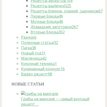
Рецепты десертов
104
Рецепты выпечки
325
Рецепты блинов, оладий, сырников
67
Первые блюда
49
Мучные блюда
46
Домашние заготовки
267
Вторые блюда
302
Разное
5
Полезные статьи
32
Пасха
38
Новый год
31
Масленица
42
Кухонная техника
1
Кулинарный конкурс
16
Видео рецепт
98
НОВЫЕ СТАТЬИ
Грибы на мангале — самый вкусный
рецепт …