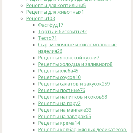
Рецепты для коптильни
5
Рецепты для животных
1
Рецепты
103
Фастфуд
17
Торты и бисквиты
92
Тесто
71
Сыр, молочные и кисломолочные
изделия
26
Рецепты японской кухни
7
Рецепты холодца и заливного
8
Рецепты хлеба
45
Рецепты соусов
10
Рецепты салатов и закусок
259
Рецепты постные
76
Рецепты напитков и соков
58
Рецепты на пару
2
Рецепты на мангале
33
Рецепты на завтрак
65
Рецепты крема
14
Рецепты колбас, мясных деликатесов,