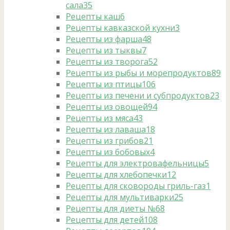
сала
35
Рецепты каш
6
Рецепты кавказской кухни
3
Рецепты из фарша
48
Рецепты из тыквы
7
Рецепты из творога
52
Рецепты из рыбы и морепродуктов
89
Рецепты из птицы
106
Рецепты из печени и субпродуктов
23
Рецепты из овощей
94
Рецепты из мяса
43
Рецепты из лаваша
18
Рецепты из грибов
21
Рецепты из бобовых
4
Рецепты для электровафельницы
5
Рецепты для хлебопечки
12
Рецепты для сковороды гриль-газ
1
Рецепты для мультиварки
25
Рецепты для диеты №6
8
Рецепты для детей
108