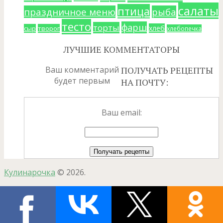
салаты
птица
праздничное меню
рыба
тесто
фарш
торты
хлеб
сыр
творог
хлебопечка
ЛУЧШИЕ КОММЕНТАТОРЫ
Ваш комментарий
ПОЛУЧАТЬ РЕЦЕПТЫ
будет первым
НА ПОЧТУ:
Ваш email:
Кулинарочка
© 2026.
Все статьи
О сайте…. и немного о себе…
Обратная связь