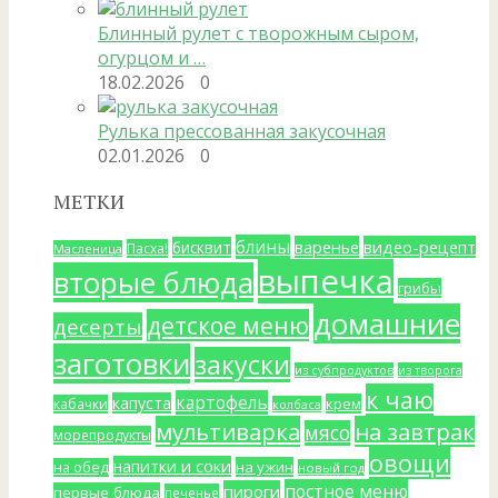
Блинный рулет с творожным сыром,
огурцом и …
18.02.2026
0
Рулька прессованная закусочная
02.01.2026
0
МЕТКИ
блины
варенье
видео-рецепт
бисквит
Пасха!
Масленица
выпечка
вторые блюда
грибы
домашние
детское меню
десерты
заготовки
закуски
из субпродуктов
из творога
к чаю
картофель
капуста
крем
кабачки
колбаса
мультиварка
на завтрак
мясо
морепродукты
овощи
напитки и соки
на ужин
на обед
новый год
постное меню
пироги
первые блюда
печенье