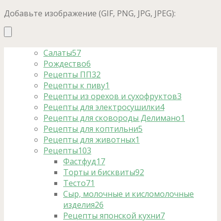
Добавьте изображение (GIF, PNG, JPG, JPEG):
Салаты
57
Рождество
6
Рецепты ПП
32
Рецепты к пиву
1
Рецепты из орехов и сухофруктов
3
Рецепты для электросушилки
4
Рецепты для сковороды Делимано
1
Рецепты для коптильни
5
Рецепты для животных
1
Рецепты
103
Фастфуд
17
Торты и бисквиты
92
Тесто
71
Сыр, молочные и кисломолочные
изделия
26
Рецепты японской кухни
7