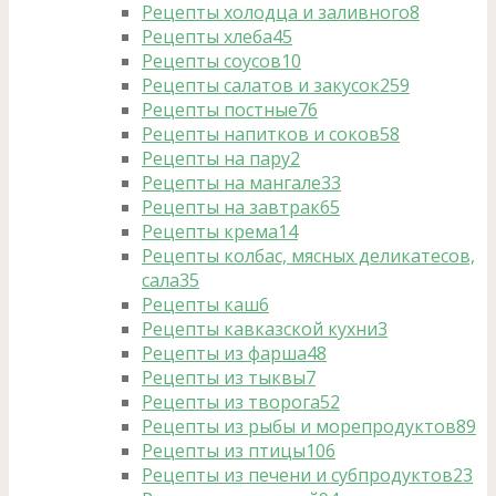
Рецепты холодца и заливного
8
Рецепты хлеба
45
Рецепты соусов
10
Рецепты салатов и закусок
259
Рецепты постные
76
Рецепты напитков и соков
58
Рецепты на пару
2
Рецепты на мангале
33
Рецепты на завтрак
65
Рецепты крема
14
Рецепты колбас, мясных деликатесов,
сала
35
Рецепты каш
6
Рецепты кавказской кухни
3
Рецепты из фарша
48
Рецепты из тыквы
7
Рецепты из творога
52
Рецепты из рыбы и морепродуктов
89
Рецепты из птицы
106
Рецепты из печени и субпродуктов
23