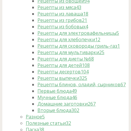
Рецепты из овощей
94
Рецепты из мяса
43
Рецепты из лаваша
18
Рецепты из грибов
21
Рецепты из бобовых
4
Рецепты для электровафельницы
5
Рецепты для хлебопечки
12
Рецепты для сковороды гриль-газ
1
Рецепты для мультиварки
25
Рецепты для диеты №6
8
Рецепты для детей
108
Рецепты десертов
104
Рецепты выпечки
325
Рецепты блинов, оладий, сырников
67
Первые блюда
49
Мучные блюда
46
Домашние заготовки
267
Вторые блюда
302
Разное
5
Полезные статьи
32
Пасха
38