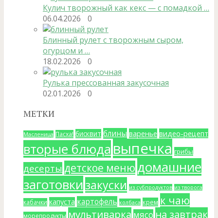
Кулич творожный как кекс — с помадкой …
06.04.2026
0
Блинный рулет с творожным сыром,
огурцом и …
18.02.2026
0
Рулька прессованная закусочная
02.01.2026
0
МЕТКИ
блины
варенье
видео-рецепт
бисквит
Пасха!
Масленица
выпечка
вторые блюда
грибы
домашние
детское меню
десерты
заготовки
закуски
из субпродуктов
из творога
к чаю
картофель
капуста
крем
кабачки
колбаса
мультиварка
на завтрак
мясо
морепродукты