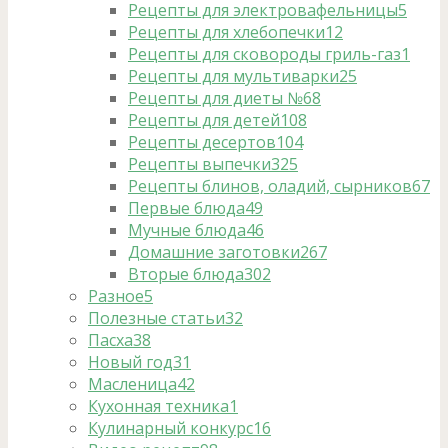
Рецепты для электровафельницы
5
Рецепты для хлебопечки
12
Рецепты для сковороды гриль-газ
1
Рецепты для мультиварки
25
Рецепты для диеты №6
8
Рецепты для детей
108
Рецепты десертов
104
Рецепты выпечки
325
Рецепты блинов, оладий, сырников
67
Первые блюда
49
Мучные блюда
46
Домашние заготовки
267
Вторые блюда
302
Разное
5
Полезные статьи
32
Пасха
38
Новый год
31
Масленица
42
Кухонная техника
1
Кулинарный конкурс
16