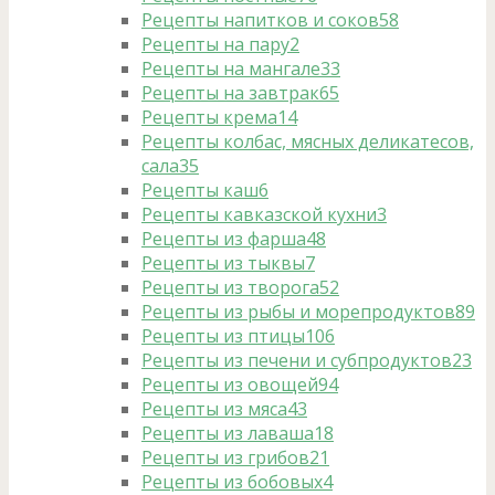
Рецепты напитков и соков
58
Рецепты на пару
2
Рецепты на мангале
33
Рецепты на завтрак
65
Рецепты крема
14
Рецепты колбас, мясных деликатесов,
сала
35
Рецепты каш
6
Рецепты кавказской кухни
3
Рецепты из фарша
48
Рецепты из тыквы
7
Рецепты из творога
52
Рецепты из рыбы и морепродуктов
89
Рецепты из птицы
106
Рецепты из печени и субпродуктов
23
Рецепты из овощей
94
Рецепты из мяса
43
Рецепты из лаваша
18
Рецепты из грибов
21
Рецепты из бобовых
4