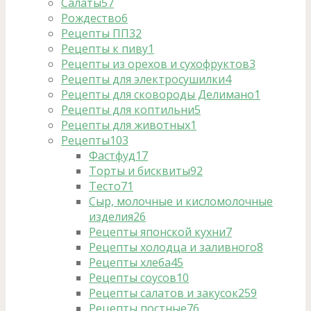
Салаты
57
Рождество
6
Рецепты ПП
32
Рецепты к пиву
1
Рецепты из орехов и сухофруктов
3
Рецепты для электросушилки
4
Рецепты для сковороды Делимано
1
Рецепты для коптильни
5
Рецепты для животных
1
Рецепты
103
Фастфуд
17
Торты и бисквиты
92
Тесто
71
Сыр, молочные и кисломолочные
изделия
26
Рецепты японской кухни
7
Рецепты холодца и заливного
8
Рецепты хлеба
45
Рецепты соусов
10
Рецепты салатов и закусок
259
Рецепты постные
76