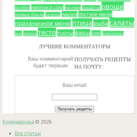
овощи
напитки и соки
на ужин
на обед
новый год
постное меню
пироги
первые блюда
печенье
салаты
птица
праздничное меню
рыба
тесто
фарш
торты
хлеб
сыр
творог
хлебопечка
ЛУЧШИЕ КОММЕНТАТОРЫ
Ваш комментарий
ПОЛУЧАТЬ РЕЦЕПТЫ
будет первым
НА ПОЧТУ:
Ваш email:
Кулинарочка
© 2026.
Все статьи