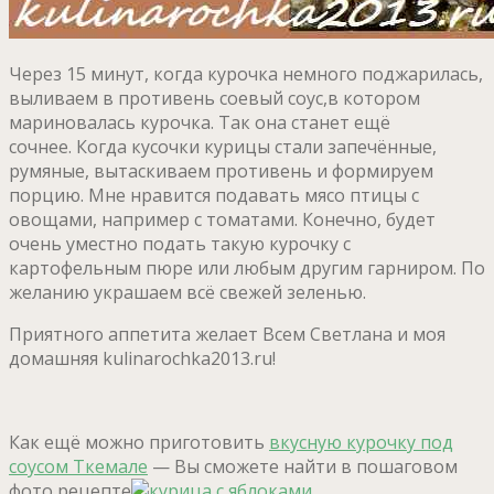
Через 15 минут, когда курочка немного поджарилась,
выливаем в противень соевый соус,в котором
мариновалась курочка. Так она станет ещё
сочнее. Когда кусочки курицы стали запечённые,
румяные, вытаскиваем противень и формируем
порцию. Мне нравится подавать мясо птицы с
овощами, например с томатами. Конечно, будет
очень уместно подать такую курочку с
картофельным пюре или любым другим гарниром. По
желанию украшаем всё свежей зеленью.
Приятного аппетита желает Всем Светлана и моя
домашняя kulinarochka2013.ru!
Как ещё можно приготовить
вкусную курочку под
соусом Ткемале
— Вы сможете найти в пошаговом
фото рецепте