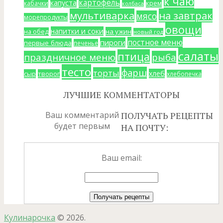
к чаю
картофель
капуста
крем
кабачки
колбаса
мультиварка
на завтрак
мясо
морепродукты
овощи
напитки и соки
на ужин
на обед
новый год
постное меню
пироги
первые блюда
печенье
салаты
птица
праздничное меню
рыба
тесто
фарш
торты
хлеб
сыр
творог
хлебопечка
ЛУЧШИЕ КОММЕНТАТОРЫ
Ваш комментарий
ПОЛУЧАТЬ РЕЦЕПТЫ
будет первым
НА ПОЧТУ:
Ваш email:
Кулинарочка
© 2026.