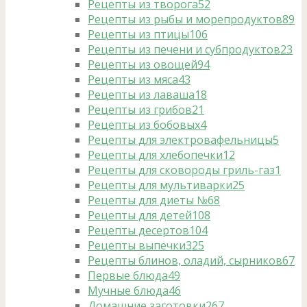
Рецепты из творога
52
Рецепты из рыбы и морепродуктов
89
Рецепты из птицы
106
Рецепты из печени и субпродуктов
23
Рецепты из овощей
94
Рецепты из мяса
43
Рецепты из лаваша
18
Рецепты из грибов
21
Рецепты из бобовых
4
Рецепты для электровафельницы
5
Рецепты для хлебопечки
12
Рецепты для сковороды гриль-газ
1
Рецепты для мультиварки
25
Рецепты для диеты №6
8
Рецепты для детей
108
Рецепты десертов
104
Рецепты выпечки
325
Рецепты блинов, оладий, сырников
67
Первые блюда
49
Мучные блюда
46
Домашние заготовки
267