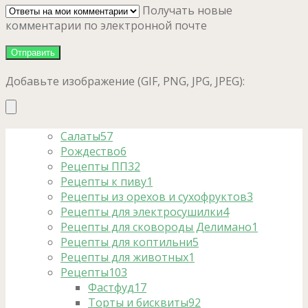
Получать новые
комментарии по электронной почте
Добавьте изображение (GIF, PNG, JPG, JPEG):
Салаты
57
Рождество
6
Рецепты ПП
32
Рецепты к пиву
1
Рецепты из орехов и сухофруктов
3
Рецепты для электросушилки
4
Рецепты для сковороды Делимано
1
Рецепты для коптильни
5
Рецепты для животных
1
Рецепты
103
Фастфуд
17
Торты и бисквиты
92