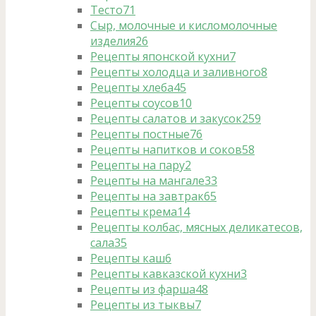
Тесто
71
Сыр, молочные и кисломолочные
изделия
26
Рецепты японской кухни
7
Рецепты холодца и заливного
8
Рецепты хлеба
45
Рецепты соусов
10
Рецепты салатов и закусок
259
Рецепты постные
76
Рецепты напитков и соков
58
Рецепты на пару
2
Рецепты на мангале
33
Рецепты на завтрак
65
Рецепты крема
14
Рецепты колбас, мясных деликатесов,
сала
35
Рецепты каш
6
Рецепты кавказской кухни
3
Рецепты из фарша
48
Рецепты из тыквы
7