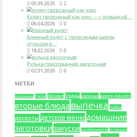
05.09.2025
2
Кулич творожный как кекс — с помадкой …
06.04.2026
0
Блинный рулет с творожным сыром,
огурцом и …
18.02.2026
0
Рулька прессованная закусочная
02.01.2026
0
МЕТКИ
блины
варенье
видео-рецепт
бисквит
Пасха!
Масленица
выпечка
вторые блюда
грибы
домашние
детское меню
десерты
заготовки
закуски
из субпродуктов
из творога