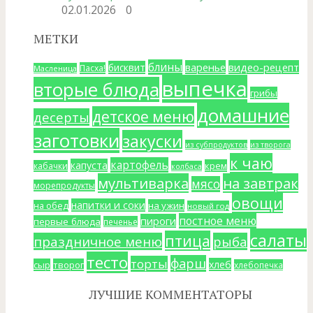
02.01.2026
0
МЕТКИ
блины
варенье
видео-рецепт
бисквит
Пасха!
Масленица
выпечка
вторые блюда
грибы
домашние
детское меню
десерты
заготовки
закуски
из субпродуктов
из творога
к чаю
картофель
капуста
крем
кабачки
колбаса
мультиварка
на завтрак
мясо
морепродукты
овощи
напитки и соки
на ужин
на обед
новый год
постное меню
пироги
первые блюда
печенье
салаты
птица
праздничное меню
рыба
тесто
фарш
торты
хлеб
сыр
творог
хлебопечка
ЛУЧШИЕ КОММЕНТАТОРЫ