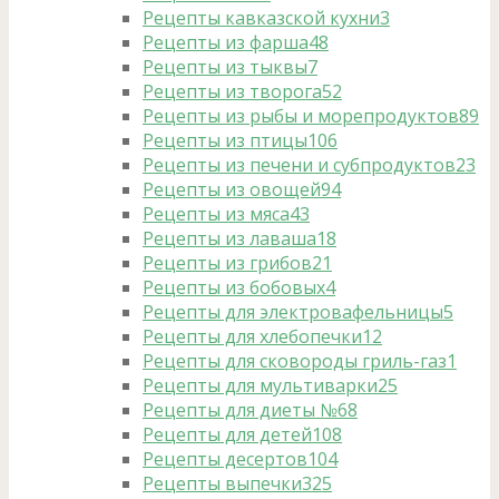
Рецепты кавказской кухни
3
Рецепты из фарша
48
Рецепты из тыквы
7
Рецепты из творога
52
Рецепты из рыбы и морепродуктов
89
Рецепты из птицы
106
Рецепты из печени и субпродуктов
23
Рецепты из овощей
94
Рецепты из мяса
43
Рецепты из лаваша
18
Рецепты из грибов
21
Рецепты из бобовых
4
Рецепты для электровафельницы
5
Рецепты для хлебопечки
12
Рецепты для сковороды гриль-газ
1
Рецепты для мультиварки
25
Рецепты для диеты №6
8
Рецепты для детей
108
Рецепты десертов
104
Рецепты выпечки
325