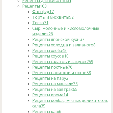
Рецепты для животных
1
Рецепты
103
Фастфуд
17
Торты и бисквиты
92
Тесто
71
Сыр, молочные и кисломолочные
изделия
26
Рецепты японской кухни
7
Рецепты холодца и заливного
8
Рецепты хлеба
45
Рецепты соусов
10
Рецепты салатов и закусок
259
Рецепты постные
76
Рецепты напитков и соков
58
Рецепты на пару
2
Рецепты на мангале
33
Рецепты на завтрак
65
Рецепты крема
14
Рецепты колбас, мясных деликатесов,
сала
35
Рецепты каш
6