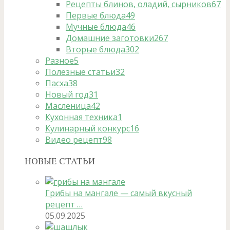
Рецепты блинов, оладий, сырников
67
Первые блюда
49
Мучные блюда
46
Домашние заготовки
267
Вторые блюда
302
Разное
5
Полезные статьи
32
Пасха
38
Новый год
31
Масленица
42
Кухонная техника
1
Кулинарный конкурс
16
Видео рецепт
98
НОВЫЕ СТАТЬИ
Грибы на мангале — самый вкусный
рецепт …
05.09.2025