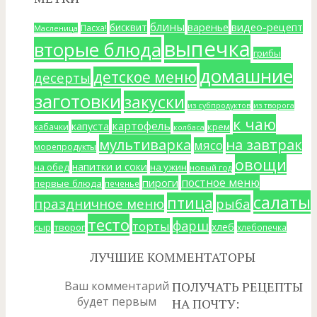
блины
варенье
видео-рецепт
бисквит
Пасха!
Масленица
выпечка
вторые блюда
грибы
домашние
детское меню
десерты
заготовки
закуски
из субпродуктов
из творога
к чаю
картофель
капуста
крем
кабачки
колбаса
мультиварка
на завтрак
мясо
морепродукты
овощи
напитки и соки
на ужин
на обед
новый год
постное меню
пироги
первые блюда
печенье
салаты
птица
праздничное меню
рыба
тесто
фарш
торты
хлеб
сыр
творог
хлебопечка
ЛУЧШИЕ КОММЕНТАТОРЫ
Ваш комментарий
ПОЛУЧАТЬ РЕЦЕПТЫ
будет первым
НА ПОЧТУ: