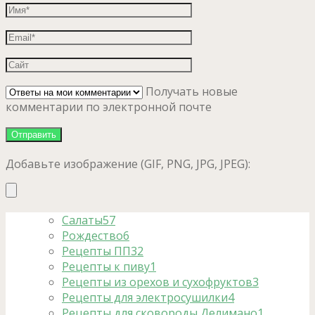
Получать новые
комментарии по электронной почте
Добавьте изображение (GIF, PNG, JPG, JPEG):
Салаты
57
Рождество
6
Рецепты ПП
32
Рецепты к пиву
1
Рецепты из орехов и сухофруктов
3
Рецепты для электросушилки
4
Рецепты для сковороды Делимано
1