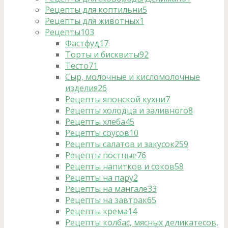
Рецепты для коптильни
5
Рецепты для животных
1
Рецепты
103
Фастфуд
17
Торты и бисквиты
92
Тесто
71
Сыр, молочные и кисломолочные
изделия
26
Рецепты японской кухни
7
Рецепты холодца и заливного
8
Рецепты хлеба
45
Рецепты соусов
10
Рецепты салатов и закусок
259
Рецепты постные
76
Рецепты напитков и соков
58
Рецепты на пару
2
Рецепты на мангале
33
Рецепты на завтрак
65
Рецепты крема
14
Рецепты колбас, мясных деликатесов,