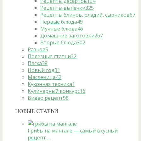
Рецепты десертов
104
Рецепты выпечки
325
Рецепты блинов, оладий, сырников
67
Первые блюда
49
Мучные блюда
46
Домашние заготовки
267
Вторые блюда
302
Разное
5
Полезные статьи
32
Пасха
38
Новый год
31
Масленица
42
Кухонная техника
1
Кулинарный конкурс
16
Видео рецепт
98
НОВЫЕ СТАТЬИ
Грибы на мангале — самый вкусный
рецепт …