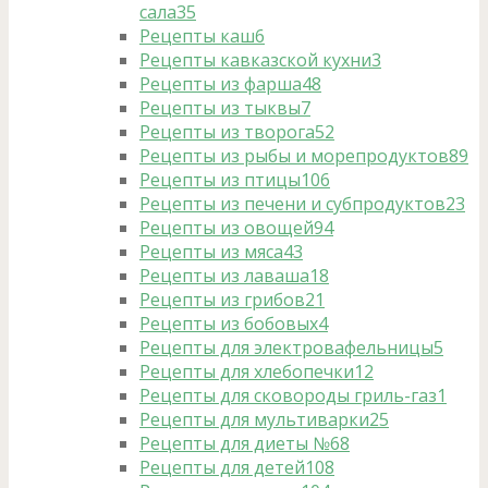
сала
35
Рецепты каш
6
Рецепты кавказской кухни
3
Рецепты из фарша
48
Рецепты из тыквы
7
Рецепты из творога
52
Рецепты из рыбы и морепродуктов
89
Рецепты из птицы
106
Рецепты из печени и субпродуктов
23
Рецепты из овощей
94
Рецепты из мяса
43
Рецепты из лаваша
18
Рецепты из грибов
21
Рецепты из бобовых
4
Рецепты для электровафельницы
5
Рецепты для хлебопечки
12
Рецепты для сковороды гриль-газ
1
Рецепты для мультиварки
25
Рецепты для диеты №6
8
Рецепты для детей
108