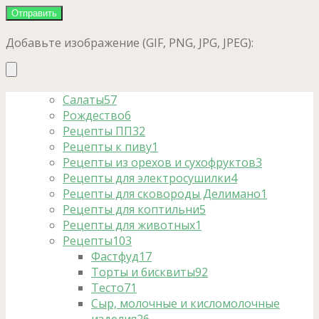
Добавьте изображение (GIF, PNG, JPG, JPEG):
Салаты
57
Рождество
6
Рецепты ПП
32
Рецепты к пиву
1
Рецепты из орехов и сухофруктов
3
Рецепты для электросушилки
4
Рецепты для сковороды Делимано
1
Рецепты для коптильни
5
Рецепты для животных
1
Рецепты
103
Фастфуд
17
Торты и бисквиты
92
Тесто
71
Сыр, молочные и кисломолочные