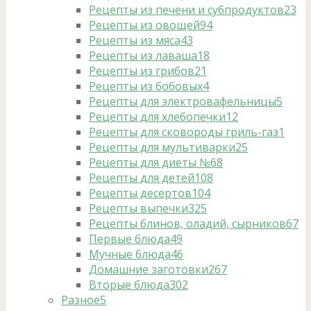
Рецепты из печени и субпродуктов
23
Рецепты из овощей
94
Рецепты из мяса
43
Рецепты из лаваша
18
Рецепты из грибов
21
Рецепты из бобовых
4
Рецепты для электровафельницы
5
Рецепты для хлебопечки
12
Рецепты для сковороды гриль-газ
1
Рецепты для мультиварки
25
Рецепты для диеты №6
8
Рецепты для детей
108
Рецепты десертов
104
Рецепты выпечки
325
Рецепты блинов, оладий, сырников
67
Первые блюда
49
Мучные блюда
46
Домашние заготовки
267
Вторые блюда
302
Разное
5