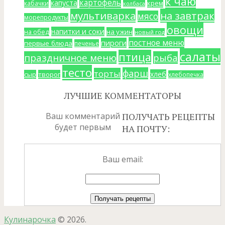
к чаю
картофель
капуста
крем
кабачки
колбаса
мультиварка
на завтрак
мясо
морепродукты
овощи
напитки и соки
на ужин
на обед
новый год
постное меню
пироги
первые блюда
печенье
салаты
птица
праздничное меню
рыба
тесто
фарш
торты
хлеб
сыр
творог
хлебопечка
ЛУЧШИЕ КОММЕНТАТОРЫ
Ваш комментарий
ПОЛУЧАТЬ РЕЦЕПТЫ
будет первым
НА ПОЧТУ:
Ваш email:
Кулинарочка
© 2026.