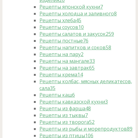
изделия
26
Рецепты японской кухни
7
Рецепты холодца и заливного
8
Рецепты хлеба
45
Рецепты соусов
10
Рецепты салатов и закусок
259
Рецепты постные
76
Рецепты напитков и соков
58
Рецепты на пару
2
Рецепты на мангале
33
Рецепты на завтрак
65
Рецепты крема
14
Рецепты колбас, мясных деликатесов,
сала
35
Рецепты каш
6
Рецепты кавказской кухни
3
Рецепты из фарша
48
Рецепты из тыквы
7
Рецепты из творога
52
Рецепты из рыбы и морепродуктов
89
Рецепты из птицы
106