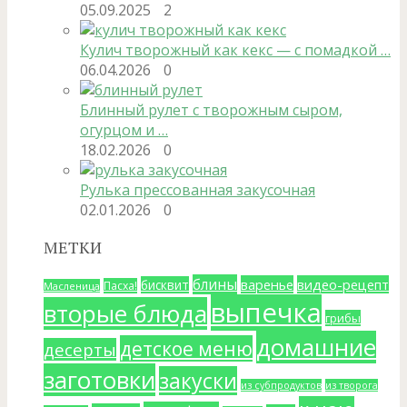
05.09.2025
2
Кулич творожный как кекс — с помадкой …
06.04.2026
0
Блинный рулет с творожным сыром,
огурцом и …
18.02.2026
0
Рулька прессованная закусочная
02.01.2026
0
МЕТКИ
блины
варенье
видео-рецепт
бисквит
Пасха!
Масленица
выпечка
вторые блюда
грибы
домашние
детское меню
десерты
заготовки
закуски
из субпродуктов
из творога