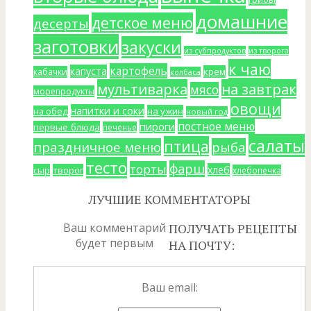
домашние
детское меню
десерты
заготовки
закуски
из субпродуктов
из творога
к чаю
картофель
капуста
крем
кабачки
колбаса
мультиварка
на завтрак
мясо
морепродукты
овощи
напитки и соки
на ужин
на обед
новый год
постное меню
пироги
первые блюда
печенье
салаты
птица
праздничное меню
рыба
тесто
фарш
торты
хлеб
сыр
творог
хлебопечка
ЛУЧШИЕ КОММЕНТАТОРЫ
Ваш комментарий
ПОЛУЧАТЬ РЕЦЕПТЫ
будет первым
НА ПОЧТУ:
Ваш email: