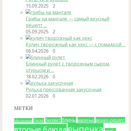
15.09.2025
2
Грибы на мангале — самый вкусный
рецепт …
05.09.2025
2
Кулич творожный как кекс — с помадкой …
06.04.2026
0
Блинный рулет с творожным сыром,
огурцом и …
18.02.2026
0
Рулька прессованная закусочная
02.01.2026
0
МЕТКИ
блины
варенье
видео-рецепт
бисквит
Пасха!
Масленица
выпечка
вторые блюда
грибы