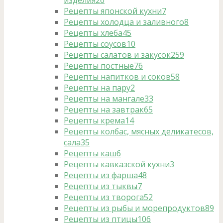
Рецепты японской кухни
7
Рецепты холодца и заливного
8
Рецепты хлеба
45
Рецепты соусов
10
Рецепты салатов и закусок
259
Рецепты постные
76
Рецепты напитков и соков
58
Рецепты на пару
2
Рецепты на мангале
33
Рецепты на завтрак
65
Рецепты крема
14
Рецепты колбас, мясных деликатесов,
сала
35
Рецепты каш
6
Рецепты кавказской кухни
3
Рецепты из фарша
48
Рецепты из тыквы
7
Рецепты из творога
52
Рецепты из рыбы и морепродуктов
89
Рецепты из птицы
106