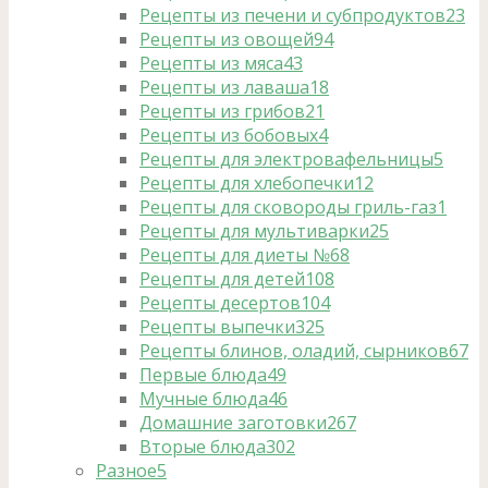
Рецепты из печени и субпродуктов
23
Рецепты из овощей
94
Рецепты из мяса
43
Рецепты из лаваша
18
Рецепты из грибов
21
Рецепты из бобовых
4
Рецепты для электровафельницы
5
Рецепты для хлебопечки
12
Рецепты для сковороды гриль-газ
1
Рецепты для мультиварки
25
Рецепты для диеты №6
8
Рецепты для детей
108
Рецепты десертов
104
Рецепты выпечки
325
Рецепты блинов, оладий, сырников
67
Первые блюда
49
Мучные блюда
46
Домашние заготовки
267
Вторые блюда
302
Разное
5