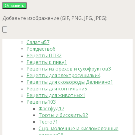
Добавьте изображение (GIF, PNG, JPG, JPEG):
Салаты
57
Рождество
6
Рецепты ПП
32
Рецепты к пиву
1
Рецепты из орехов и сухофруктов
3
Рецепты для электросушилки
4
Рецепты для сковороды Делимано
1
Рецепты для коптильни
5
Рецепты для животных
1
Рецепты
103
Фастфуд
17
Торты и бисквиты
92
Тесто
71
Сыр, молочные и кисломолочные
изделия
26