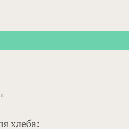
л.
ля хлеба: