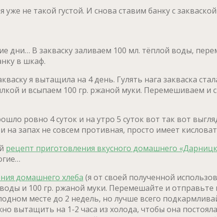
 уже не такой густой. И снова ставим банку с закваско
е дни… В закваску заливаем 100 мл. тёплой воды, пере
нку в шкаф.
васку я вытащила на 4 день. Гулять нага закваска стал
илкой и всыпаем 100 гр. ржаной муки. Перемешиваем и с
шло ровно 4 суток и на утро 5 суток вот так вот выгл
 и на запах не совсем противная, просто имеет кисловат
ый
рецепт приготовления вкусного домашнего «Дарницко
огие…
ения домашнего хлеба
(я от своей полученной использов
 воды и 100 гр. ржаной муки. Перемешайте и отправьте 
лодном месте до 2 недель, но лучше всего подкармливай
но вытащить на 1-2 часа из холода, чтобы она постоял