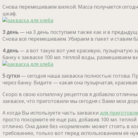
Снова перемешиваем вилкой. Масса получается сегодня
шкаф.
3 день
— на 3 день поступаем также как и в предыдущи
Снова всё перемешиваем. Убираем в пакет и ставим ба
4 день
— а вот такую вот уже красивую, пузырчатую зак
банку к закваске 100 мл. тёплой воды, размешиваем в
5 сутки
— сегодня наша закваска полностью готова. Про
через банку. Видите — какая она пузырчатая, красивая
Скоро в свою копилочку рецептов я добавлю отличн
закваске, что приготовили мы сегодня с Вами мои дор
А когда Вы используете часть закваски
для приготовл
просто покормите её еще раз, добавив 100 мл. теплой
отлично. Она даже без «кормления» может стоять в хо
требованию, только вот перед использованием её нуж