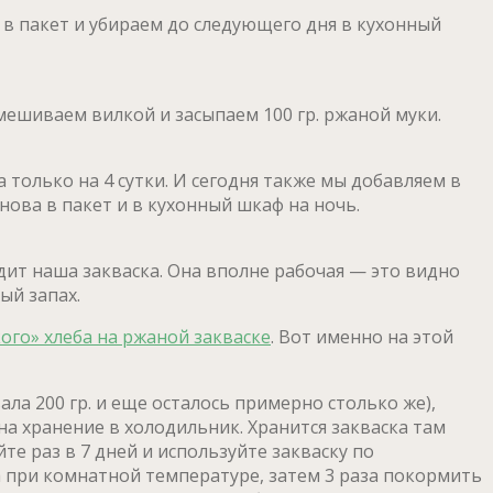
й в пакет и убираем до следующего дня в кухонный
мешиваем вилкой и засыпаем 100 гр. ржаной муки.
а только на 4 сутки. И сегодня также мы добавляем в
нова в пакет и в кухонный шкаф на ночь.
ядит наша закваска. Она вполне рабочая — это видно
ый запах.
го» хлеба на ржаной закваске
. Вот именно на этой
ала 200 гр. и еще осталось примерно столько же),
на хранение в холодильник. Хранится закваска там
те раз в 7 дней и используйте закваску по
а при комнатной температуре, затем 3 раза покормить