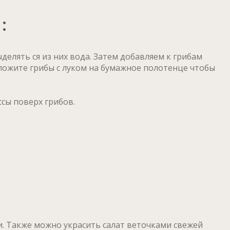
:
елять ся из них вода. Затем добавляем к грибам
ыложите грибы с луком на бумажное полотенце чтобы
сы поверх грибов.
и. Также можно украсить салат веточками свежей