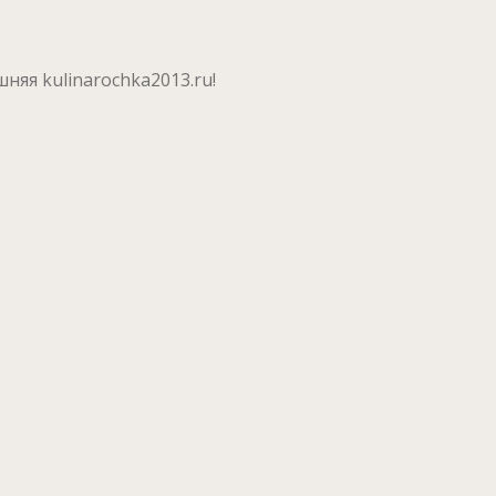
яя kulinarochka2013.ru!