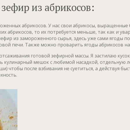
зефир из абрикосов:
роженных абрикосов. У нас свои абрикосы, выращенные б
ежих абрикосов, то их потребуется меньше, так как и ув
зефир из замороженного сырья, здесь уже сами ягоды п
ой печи. Также можно проварить ягоды абрикосов на 
 отсаживания готовой зефирной массы. Я застилаю ку
ь кулинарный мешок с любимой насадкой, отдельную ло
и) чтобы после взбивания не суетиться, а действуя бы
хность.