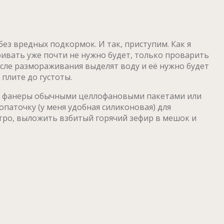
ез вредных подкормок. И так, приступим. Как я
аривать уже почти не нужно будет, только проварить
осле размораживания выделят воду и её нужно будет
плите до густоты.
сок фанеры обычными целлофановыми пакетами или
паточку (у меня удобная силиконовая) для
стро, выложить взбитый горячий зефир в мешок и