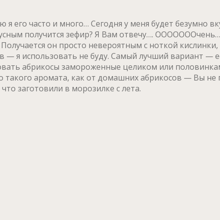
 я его часто и много… Сегодня у меня будет безумно в
усным получится зефир? Я Вам отвечу…. ОООООООчень…..
Получается он просто невероятным с ноткой кислинки, 
 — я использовать не буду. Самый лучший вариант — е
зовать абрикосы замороженные целиком или половинками
о такого аромата, как от домашних абрикосов — Вы не 
 что заготовили в морозилке с лета.