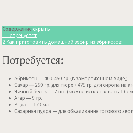
Содержание
скрыть
1
Потребуется:
2
Как приготовить домашний зефир из абрикосов:
Потребуется:
Абрикосы — 400-450 гр. (в замороженном виде); — 
Сахар — 250 гр. для пюре +475 гр. для сиропа на а
Яичный белок — 2 шт. (можно использовать 1 бел
Агар — 9 гр.
Вода — 170 мл.
Сахарная пудра — для обваливания готового зеф