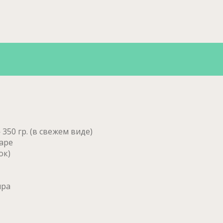
350 гр. (в свежем виде)
гаре
ок)
ира