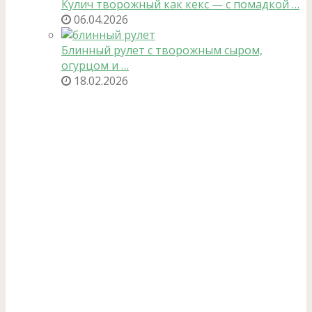
Кулич творожный как кекс — с помадкой …
06.04.2026
Блинный рулет с творожным сыром,
огурцом и …
18.02.2026