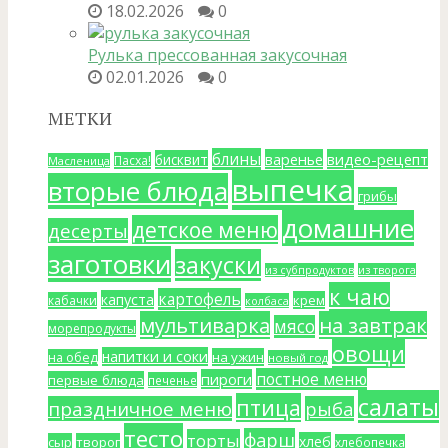
18.02.2026
0
Рулька прессованная закусочная
02.01.2026
0
МЕТКИ
блины
варенье
видео-рецепт
бисквит
Пасха!
Масленица
выпечка
вторые блюда
грибы
домашние
детское меню
десерты
заготовки
закуски
из субпродуктов
из творога
к чаю
картофель
капуста
крем
кабачки
колбаса
мультиварка
на завтрак
мясо
морепродукты
овощи
напитки и соки
на ужин
на обед
новый год
постное меню
пироги
первые блюда
печенье
салаты
птица
праздничное меню
рыба
тесто
фарш
торты
хлеб
сыр
творог
хлебопечка