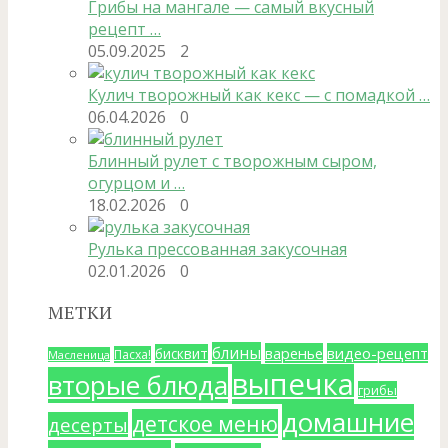
Грибы на мангале — самый вкусный
рецепт …
05.09.2025
2
Кулич творожный как кекс — с помадкой …
06.04.2026
0
Блинный рулет с творожным сыром,
огурцом и …
18.02.2026
0
Рулька прессованная закусочная
02.01.2026
0
МЕТКИ
блины
варенье
видео-рецепт
бисквит
Пасха!
Масленица
выпечка
вторые блюда
грибы
домашние
детское меню
десерты