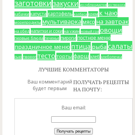
заготовки
закуски
из субпродуктов
из творога
к чаю
картофель
капуста
крем
кабачки
колбаса
мультиварка
на завтрак
мясо
морепродукты
овощи
напитки и соки
на ужин
на обед
новый год
постное меню
пироги
первые блюда
печенье
салаты
птица
праздничное меню
рыба
тесто
фарш
торты
хлеб
сыр
творог
хлебопечка
ЛУЧШИЕ КОММЕНТАТОРЫ
Ваш комментарий
ПОЛУЧАТЬ РЕЦЕПТЫ
будет первым
НА ПОЧТУ:
Ваш email: