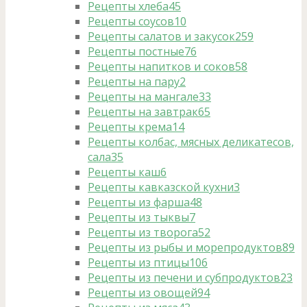
Рецепты хлеба
45
Рецепты соусов
10
Рецепты салатов и закусок
259
Рецепты постные
76
Рецепты напитков и соков
58
Рецепты на пару
2
Рецепты на мангале
33
Рецепты на завтрак
65
Рецепты крема
14
Рецепты колбас, мясных деликатесов,
сала
35
Рецепты каш
6
Рецепты кавказской кухни
3
Рецепты из фарша
48
Рецепты из тыквы
7
Рецепты из творога
52
Рецепты из рыбы и морепродуктов
89
Рецепты из птицы
106
Рецепты из печени и субпродуктов
23
Рецепты из овощей
94