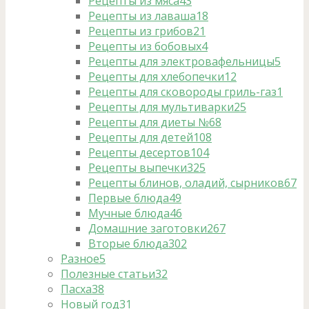
Рецепты из мяса
43
Рецепты из лаваша
18
Рецепты из грибов
21
Рецепты из бобовых
4
Рецепты для электровафельницы
5
Рецепты для хлебопечки
12
Рецепты для сковороды гриль-газ
1
Рецепты для мультиварки
25
Рецепты для диеты №6
8
Рецепты для детей
108
Рецепты десертов
104
Рецепты выпечки
325
Рецепты блинов, оладий, сырников
67
Первые блюда
49
Мучные блюда
46
Домашние заготовки
267
Вторые блюда
302
Разное
5
Полезные статьи
32
Пасха
38
Новый год
31