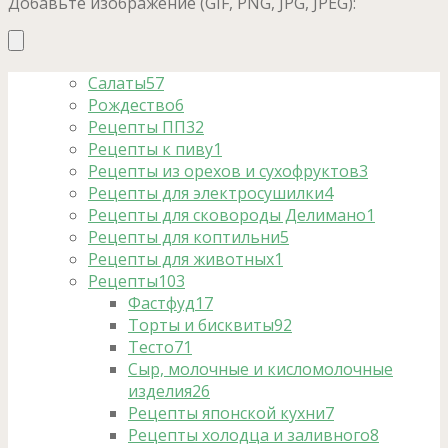
Добавьте изображение (GIF, PNG, JPG, JPEG):
Салаты
57
Рождество
6
Рецепты ПП
32
Рецепты к пиву
1
Рецепты из орехов и сухофруктов
3
Рецепты для электросушилки
4
Рецепты для сковороды Делимано
1
Рецепты для коптильни
5
Рецепты для животных
1
Рецепты
103
Фастфуд
17
Торты и бисквиты
92
Тесто
71
Сыр, молочные и кисломолочные
изделия
26
Рецепты японской кухни
7
Рецепты холодца и заливного
8