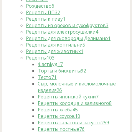
Рождество
6
Рецепты ПП
32
Рецепты к пиву
1
Рецепты из орехов и сухофруктов
3
Рецепты для электросушилки
4
Рецепты для сковороды Делимано
1
Рецепты для коптильни
5
Рецепты для животных
1
Рецепты
103
Фастфуд
17
Торты и бисквиты
92
Тесто
71
Сыр, молочные и кисломолочные
изделия
26
Рецепты японской кухни
7
Рецепты холодца и заливного
8
Рецепты хлеба
45
Рецепты соусов
10
Рецепты салатов и закусок
259
Рецепты постные
76