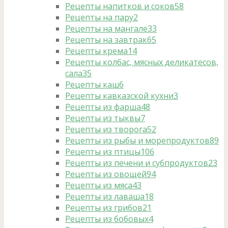
Рецепты напитков и соков
58
Рецепты на пару
2
Рецепты на мангале
33
Рецепты на завтрак
65
Рецепты крема
14
Рецепты колбас, мясных деликатесов,
сала
35
Рецепты каш
6
Рецепты кавказской кухни
3
Рецепты из фарша
48
Рецепты из тыквы
7
Рецепты из творога
52
Рецепты из рыбы и морепродуктов
89
Рецепты из птицы
106
Рецепты из печени и субпродуктов
23
Рецепты из овощей
94
Рецепты из мяса
43
Рецепты из лаваша
18
Рецепты из грибов
21
Рецепты из бобовых
4