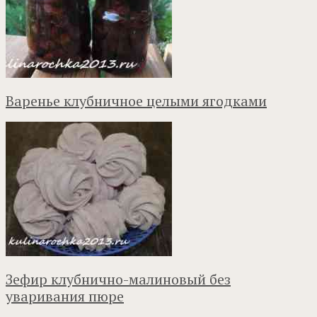
Варенье клубничное целыми ягодками
Зефир клубнично-малиновый без
уваривания пюре