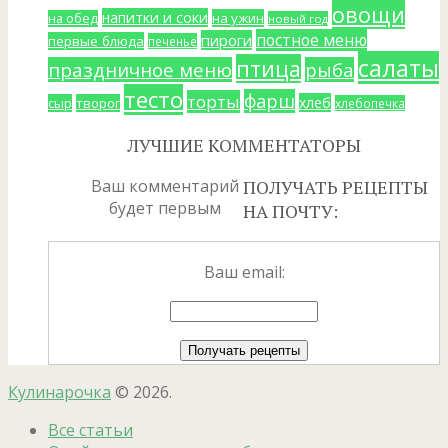
овощи
напитки и соки
на ужин
на обед
новый год
постное меню
пироги
первые блюда
печенье
салаты
птица
праздничное меню
рыба
тесто
фарш
торты
хлеб
сыр
творог
хлебопечка
ЛУЧШИЕ КОММЕНТАТОРЫ
Ваш комментарий
ПОЛУЧАТЬ РЕЦЕПТЫ
будет первым
НА ПОЧТУ:
Ваш email:
Кулинарочка
© 2026.
Все статьи