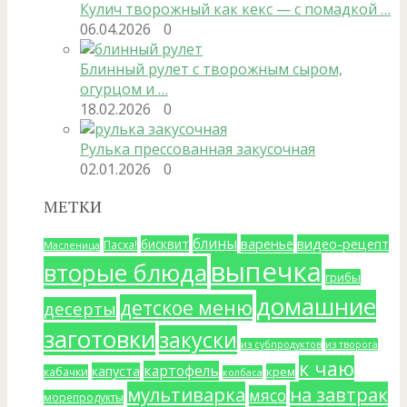
Кулич творожный как кекс — с помадкой …
06.04.2026
0
Блинный рулет с творожным сыром,
огурцом и …
18.02.2026
0
Рулька прессованная закусочная
02.01.2026
0
МЕТКИ
блины
варенье
видео-рецепт
бисквит
Пасха!
Масленица
выпечка
вторые блюда
грибы
домашние
детское меню
десерты
заготовки
закуски
из субпродуктов
из творога
к чаю
картофель
капуста
крем
кабачки
колбаса
мультиварка
на завтрак
мясо
морепродукты