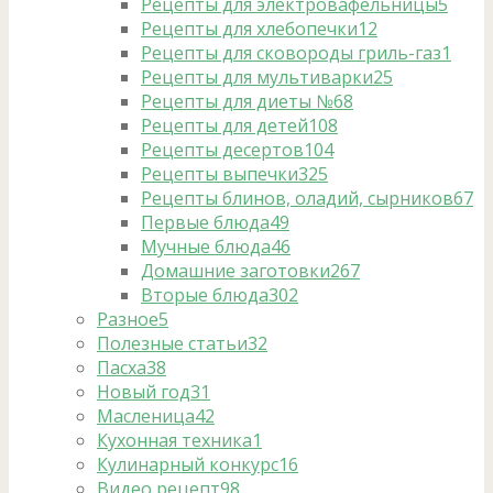
Рецепты для электровафельницы
5
Рецепты для хлебопечки
12
Рецепты для сковороды гриль-газ
1
Рецепты для мультиварки
25
Рецепты для диеты №6
8
Рецепты для детей
108
Рецепты десертов
104
Рецепты выпечки
325
Рецепты блинов, оладий, сырников
67
Первые блюда
49
Мучные блюда
46
Домашние заготовки
267
Вторые блюда
302
Разное
5
Полезные статьи
32
Пасха
38
Новый год
31
Масленица
42
Кухонная техника
1
Кулинарный конкурс
16
Видео рецепт
98