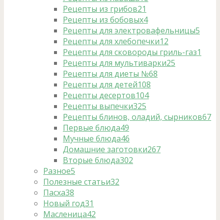
Рецепты из грибов
21
Рецепты из бобовых
4
Рецепты для электровафельницы
5
Рецепты для хлебопечки
12
Рецепты для сковороды гриль-газ
1
Рецепты для мультиварки
25
Рецепты для диеты №6
8
Рецепты для детей
108
Рецепты десертов
104
Рецепты выпечки
325
Рецепты блинов, оладий, сырников
67
Первые блюда
49
Мучные блюда
46
Домашние заготовки
267
Вторые блюда
302
Разное
5
Полезные статьи
32
Пасха
38
Новый год
31
Масленица
42