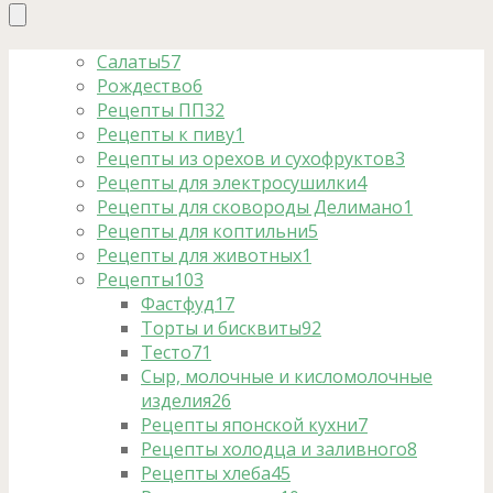
Салаты
57
Рождество
6
Рецепты ПП
32
Рецепты к пиву
1
Рецепты из орехов и сухофруктов
3
Рецепты для электросушилки
4
Рецепты для сковороды Делимано
1
Рецепты для коптильни
5
Рецепты для животных
1
Рецепты
103
Фастфуд
17
Торты и бисквиты
92
Тесто
71
Сыр, молочные и кисломолочные
изделия
26
Рецепты японской кухни
7
Рецепты холодца и заливного
8
Рецепты хлеба
45