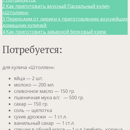
2
Как приготовить вкусный Пасхальный кулич
«Штоллен»:
3
Переходим от лирики к приготовлению вкуснейших
домашних куличей:
4
Как приготовить заварной белковый крем:
Потребуется:
для кулича «Штоллен»:
яйца — 2 шт.
молоко — 200 мл.
сливочное масло — 150 гр.
пшеничная мука в/с — 500 гр.
сахар — 150 гр.
соль — щепотка
сухие дрожжи — 1 ст.л.
ванильный сахар — 1 ст.л.
специи в общей массе — 1 ч.л. (имбирь, корица,