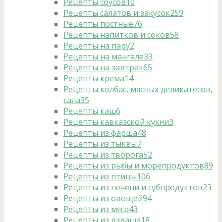
Рецепты соусов
10
Рецепты салатов и закусок
259
Рецепты постные
76
Рецепты напитков и соков
58
Рецепты на пару
2
Рецепты на мангале
33
Рецепты на завтрак
65
Рецепты крема
14
Рецепты колбас, мясных деликатесов,
сала
35
Рецепты каш
6
Рецепты кавказской кухни
3
Рецепты из фарша
48
Рецепты из тыквы
7
Рецепты из творога
52
Рецепты из рыбы и морепродуктов
89
Рецепты из птицы
106
Рецепты из печени и субпродуктов
23
Рецепты из овощей
94
Рецепты из мяса
43
Рецепты из лаваша
18