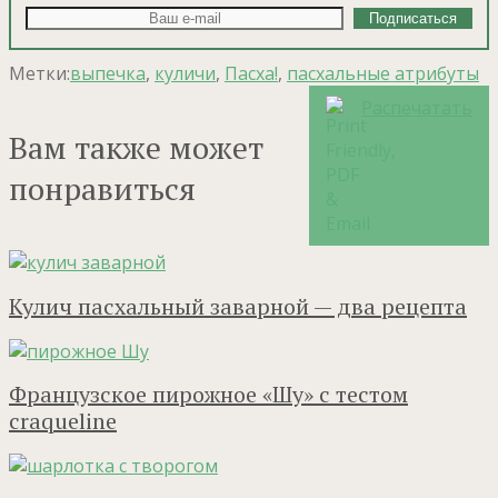
Метки:
выпечка
,
куличи
,
Пасха!
,
пасхальные атрибуты
Распечатать
Вам также может
понравиться
Кулич пасхальный заварной — два рецепта
Французское пирожное «Шу» с тестом
craqueline