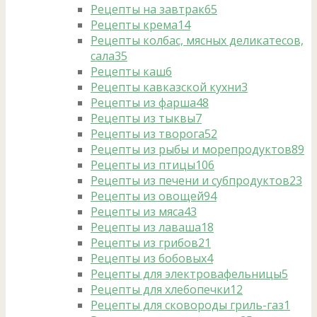
Рецепты на завтрак
65
Рецепты крема
14
Рецепты колбас, мясных деликатесов,
сала
35
Рецепты каш
6
Рецепты кавказской кухни
3
Рецепты из фарша
48
Рецепты из тыквы
7
Рецепты из творога
52
Рецепты из рыбы и морепродуктов
89
Рецепты из птицы
106
Рецепты из печени и субпродуктов
23
Рецепты из овощей
94
Рецепты из мяса
43
Рецепты из лаваша
18
Рецепты из грибов
21
Рецепты из бобовых
4
Рецепты для электровафельницы
5
Рецепты для хлебопечки
12
Рецепты для сковороды гриль-газ
1