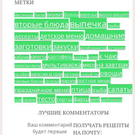
МЕТКИ
блины
варенье
видео-рецепт
бисквит
Пасха!
Масленица
выпечка
вторые блюда
грибы
домашние
детское меню
десерты
заготовки
закуски
из субпродуктов
из творога
к чаю
картофель
капуста
крем
кабачки
колбаса
мультиварка
на завтрак
мясо
морепродукты
овощи
напитки и соки
на ужин
на обед
новый год
постное меню
пироги
первые блюда
печенье
салаты
птица
праздничное меню
рыба
тесто
фарш
торты
хлеб
сыр
творог
хлебопечка
ЛУЧШИЕ КОММЕНТАТОРЫ
Ваш комментарий
ПОЛУЧАТЬ РЕЦЕПТЫ
будет первым
НА ПОЧТУ: