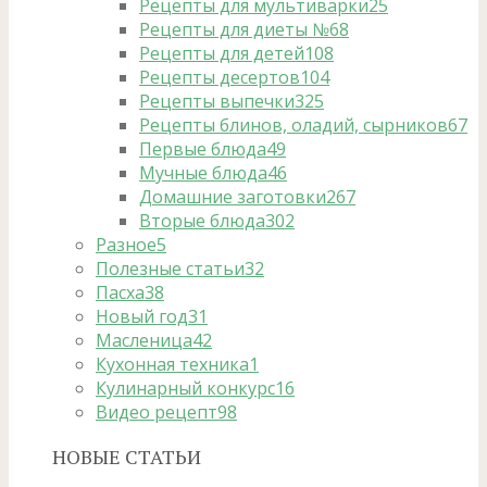
Рецепты для мультиварки
25
Рецепты для диеты №6
8
Рецепты для детей
108
Рецепты десертов
104
Рецепты выпечки
325
Рецепты блинов, оладий, сырников
67
Первые блюда
49
Мучные блюда
46
Домашние заготовки
267
Вторые блюда
302
Разное
5
Полезные статьи
32
Пасха
38
Новый год
31
Масленица
42
Кухонная техника
1
Кулинарный конкурс
16
Видео рецепт
98
НОВЫЕ СТАТЬИ