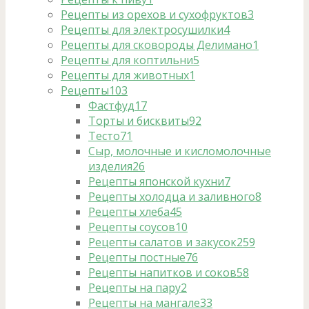
Рецепты из орехов и сухофруктов
3
Рецепты для электросушилки
4
Рецепты для сковороды Делимано
1
Рецепты для коптильни
5
Рецепты для животных
1
Рецепты
103
Фастфуд
17
Торты и бисквиты
92
Тесто
71
Сыр, молочные и кисломолочные
изделия
26
Рецепты японской кухни
7
Рецепты холодца и заливного
8
Рецепты хлеба
45
Рецепты соусов
10
Рецепты салатов и закусок
259
Рецепты постные
76
Рецепты напитков и соков
58
Рецепты на пару
2
Рецепты на мангале
33