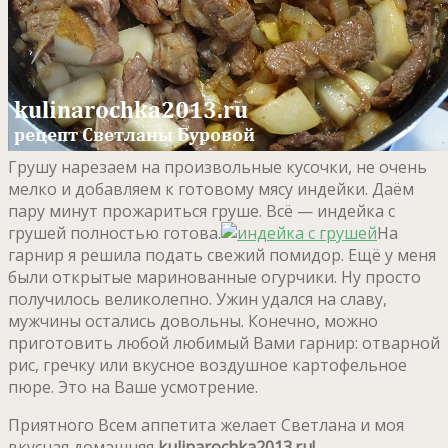
Грушу нарезаем на произвольные кусочки, не очень
мелко и добавляем к готовому мясу индейки. Даём
пару минут прожариться груше. Всё — индейка с
грушей полностью готова.
На
гарнир я решила подать свежий помидор. Ещё у меня
были открытые маринованные огурчики. Ну просто
получилось великолепно. Ужин удался на славу,
мужчины остались довольны. Конечно, можно
приготовить любой любимый Вами гарнир: отварной
рис, гречку или вкусное воздушное картофельное
пюре. Это на Ваше усмотрение.
Приятного Всем аппетита желает Светлана и моя
вкусная домашняя
kulinarochka2013.ru!