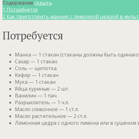
Содержание
скрыть
1
Потребуется
2
Как приготовить манник с лимонной цедрой в муль
Потребуется
Манка — 1 стакан (стаканы должны быть одинак
Сахар — 1 стакан
Соль — щепотка.
Кефир — 1 стакан
Мука — 1 стакан
Яйца куриные — 2 шт.
Ванилин — 1 пач.
Разрыхлитель — 1 ч.л.
Масло сливочное — 1 ст.л.
Масло растительное — 2 ст.л.
Лимонная цедра с одного лимона или в сушёном в