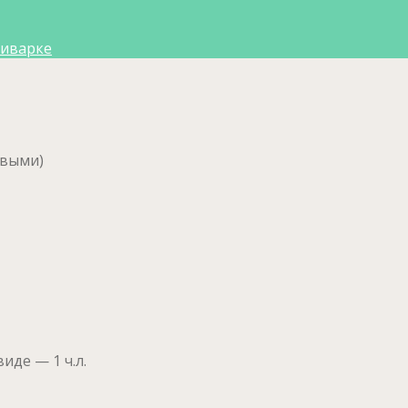
тиварке
овыми)
иде — 1 ч.л.