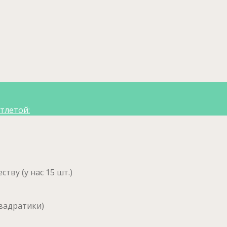
тлетой:
тву (у нас 15 шт.)
квадратики)