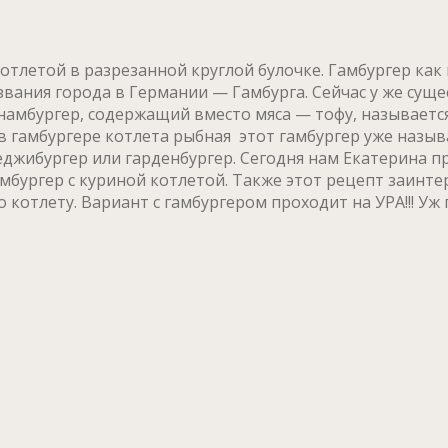
отлетой в разрезанной круглой булочке. Гамбургер ка
азвания города в Германии — Гамбурга. Сейчас у же сущ
амбургер, содержащий вместо мяса — тофу, называется 
в гамбургере котлета рыбная этот гамбургер уже назыв
еджибургер или гарденбургер. Сегодня нам Екатерина п
бургер с куриной котлетой. Также этот рецепт заинтер
котлету. Вариант с гамбургером проходит на УРА!!! Уж