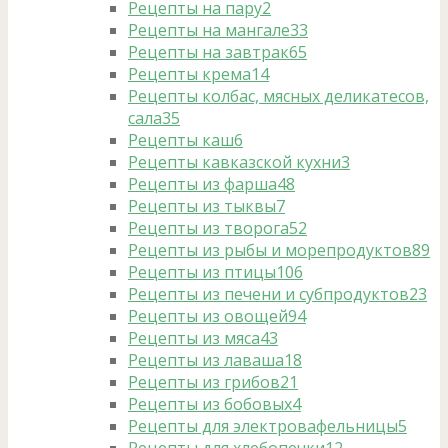
Рецепты на пару
2
Рецепты на мангале
33
Рецепты на завтрак
65
Рецепты крема
14
Рецепты колбас, мясных деликатесов,
сала
35
Рецепты каш
6
Рецепты кавказской кухни
3
Рецепты из фарша
48
Рецепты из тыквы
7
Рецепты из творога
52
Рецепты из рыбы и морепродуктов
89
Рецепты из птицы
106
Рецепты из печени и субпродуктов
23
Рецепты из овощей
94
Рецепты из мяса
43
Рецепты из лаваша
18
Рецепты из грибов
21
Рецепты из бобовых
4
Рецепты для электровафельницы
5