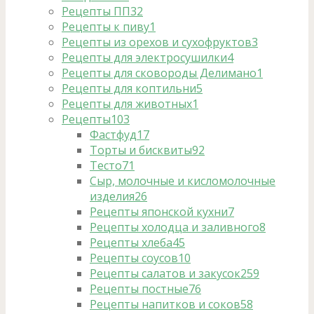
Рецепты ПП
32
Рецепты к пиву
1
Рецепты из орехов и сухофруктов
3
Рецепты для электросушилки
4
Рецепты для сковороды Делимано
1
Рецепты для коптильни
5
Рецепты для животных
1
Рецепты
103
Фастфуд
17
Торты и бисквиты
92
Тесто
71
Сыр, молочные и кисломолочные
изделия
26
Рецепты японской кухни
7
Рецепты холодца и заливного
8
Рецепты хлеба
45
Рецепты соусов
10
Рецепты салатов и закусок
259
Рецепты постные
76
Рецепты напитков и соков
58