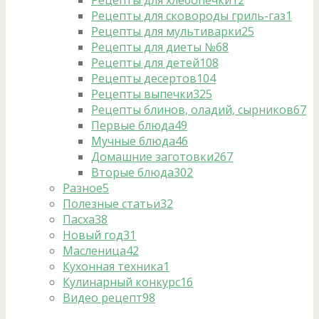
Рецепты для хлебопечки
12
Рецепты для сковороды гриль-газ
1
Рецепты для мультиварки
25
Рецепты для диеты №6
8
Рецепты для детей
108
Рецепты десертов
104
Рецепты выпечки
325
Рецепты блинов, оладий, сырников
67
Первые блюда
49
Мучные блюда
46
Домашние заготовки
267
Вторые блюда
302
Разное
5
Полезные статьи
32
Пасха
38
Новый год
31
Масленица
42
Кухонная техника
1
Кулинарный конкурс
16
Видео рецепт
98