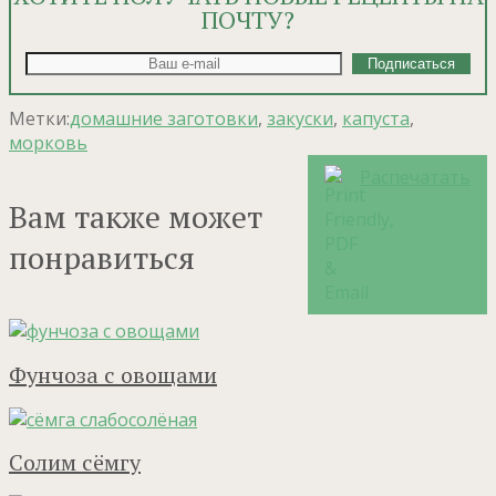
ПОЧТУ?
Метки:
домашние заготовки
,
закуски
,
капуста
,
морковь
Распечатать
Вам также может
понравиться
Фунчоза с овощами
Солим сёмгу